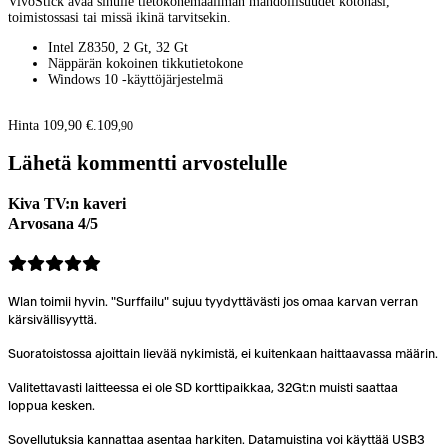
VivoStick avaa sinulle tietokonemaailman mahdollisuudet kotonasi,
toimistossasi tai missä ikinä tarvitsekin.
Intel Z8350, 2 Gt, 32 Gt
Näppärän kokoinen tikkutietokone
Windows 10 -käyttöjärjestelmä
Hinta 109,90 €.
109
,
90
Lähetä kommentti arvostelulle
Kiva TV:n kaveri
Arvosana 4/5
Wlan toimii hyvin. "Surffailu" sujuu tyydyttävästi jos omaa karvan verran
kärsivällisyyttä.
Suoratoistossa ajoittain lievää nykimistä, ei kuitenkaan haittaavassa määrin.
Valitettavasti laitteessa ei ole SD korttipaikkaa, 32Gt:n muisti saattaa
loppua kesken.
Sovellutuksia kannattaa asentaa harkiten. Datamuistina voi käyttää USB3