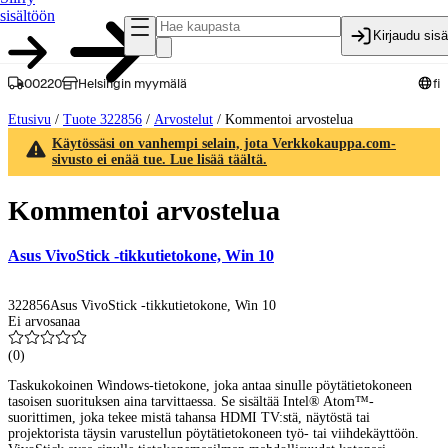
sisältöön
Kirjaudu sis
00220
Helsingin myymälä
fi
Etusivu
/
Tuote 322856
/
Arvostelut
/
Kommentoi arvostelua
Käytössäsi on vanhempi selain, jota Verkkokauppa.com-
sivusto ei enää tue. Lue lisää täältä.
Kommentoi arvostelua
Asus VivoStick -tikkutietokone, Win 10
322856
Asus VivoStick -tikkutietokone, Win 10
Ei arvosanaa
(
0
)
Taskukokoinen Windows-tietokone, joka antaa sinulle pöytätietokoneen
tasoisen suorituksen aina tarvittaessa. Se sisältää Intel® Atom™-
suorittimen, joka tekee mistä tahansa HDMI TV:stä, näytöstä tai
projektorista täysin varustellun pöytätietokoneen työ- tai viihdekäyttöön.