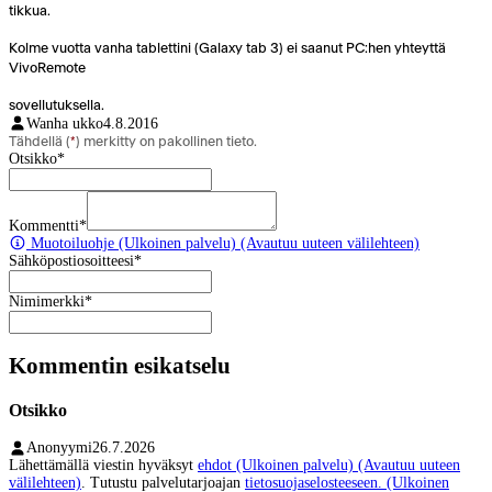
tikkua.
Kolme vuotta vanha tablettini (Galaxy tab 3) ei saanut PC:hen yhteyttä
VivoRemote
sovellutuksella.
Wanha ukko
4.8.2016
Tähdellä (
*
) merkitty on pakollinen tieto.
Otsikko
*
Kommentti
*
Muotoiluohje
(Ulkoinen palvelu) (Avautuu uuteen välilehteen)
Sähköpostiosoitteesi
*
Nimimerkki
*
Kommentin esikatselu
Otsikko
Anonyymi
26.7.2026
Lähettämällä viestin hyväksyt
ehdot
(Ulkoinen palvelu) (Avautuu uuteen
välilehteen)
. Tutustu palvelutarjoajan
tietosuojaselosteeseen.
(Ulkoinen