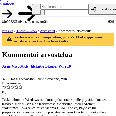
sisältöön
Kirjaudu sis
00220
Helsingin myymälä
fi
Etusivu
/
Tuote 322856
/
Arvostelut
/
Kommentoi arvostelua
Käytössäsi on vanhempi selain, jota Verkkokauppa.com-
sivusto ei enää tue. Lue lisää täältä.
Kommentoi arvostelua
Asus VivoStick -tikkutietokone, Win 10
322856
Asus VivoStick -tikkutietokone, Win 10
Ei arvosanaa
(
0
)
Taskukokoinen Windows-tietokone, joka antaa sinulle pöytätietokoneen
tasoisen suorituksen aina tarvittaessa. Se sisältää Intel® Atom™-
suorittimen, joka tekee mistä tahansa HDMI TV:stä, näytöstä tai
projektorista täysin varustellun pöytätietokoneen työ- tai viihdekäyttöön.