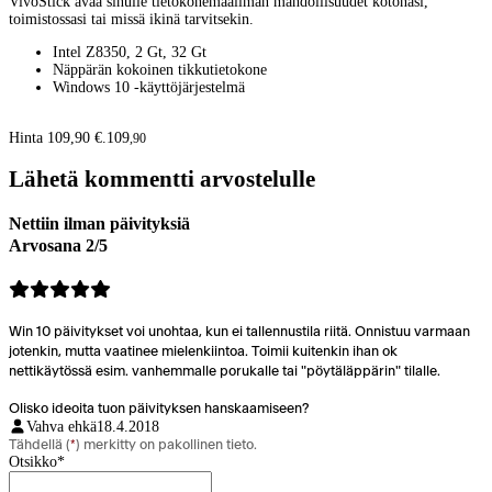
VivoStick avaa sinulle tietokonemaailman mahdollisuudet kotonasi,
toimistossasi tai missä ikinä tarvitsekin.
Intel Z8350, 2 Gt, 32 Gt
Näppärän kokoinen tikkutietokone
Windows 10 -käyttöjärjestelmä
Hinta 109,90 €.
109
,
90
Lähetä kommentti arvostelulle
Nettiin ilman päivityksiä
Arvosana 2/5
Win 10 päivitykset voi unohtaa, kun ei tallennustila riitä. Onnistuu varmaan
jotenkin, mutta vaatinee mielenkiintoa. Toimii kuitenkin ihan ok
nettikäytössä esim. vanhemmalle porukalle tai "pöytäläppärin" tilalle.
Olisko ideoita tuon päivityksen hanskaamiseen?
Vahva ehkä
18.4.2018
Tähdellä (
*
) merkitty on pakollinen tieto.
Otsikko
*