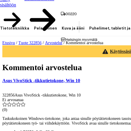
sisältöön
00220
Tietotekniikka
Pelaaminen
Kuva ja ääni
Puhelimet, tabletit ja
Helsingin myymälä
Etusivu
/
Tuote 322856
/
Arvostelut
/
Kommentoi arvostelua
Käytössäsi
Kommentoi arvostelua
Asus VivoStick -tikkutietokone, Win 10
322856
Asus VivoStick -tikkutietokone, Win 10
Ei arvosanaa
(
0
)
Taskukokoinen Windows-tietokone, joka antaa sinulle pöytätietokoneen tasoisen
pöytätietokoneen työ- tai viihdekäyttöön. VivoStick avaa sinulle tietokonemaai