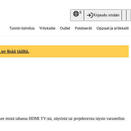
fi
Kirjaudu sisään
Tunnin toimitus
Yrityksille
Outlet
Poistoerät
Oppaat ja artikkelit
Vaihtokauppa
Palvelut
Ajankohtaista
e lisää täältä.
ee mistä tahansa HDMI TV:stä, näytöstä tai projektorista täysin varustellun