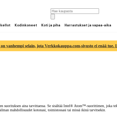
 kellot
Kodinkoneet
Koti ja piha
Harrastukset ja vapaa-aika
 on vanhempi selain, jota Verkkokauppa.com-sivusto ei enää tue. Lu
 suorituksen aina tarvittaessa. Se sisältää Intel® Atom™-suorittimen, joka tek
lman mahdollisuudet kotonasi, toimistossasi tai missä ikinä tarvitsekin.