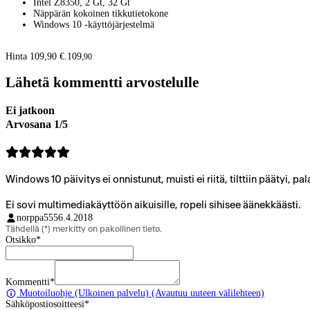
Intel Z8350, 2 Gt, 32 Gt
Näppärän kokoinen tikkutietokone
Windows 10 -käyttöjärjestelmä
Hinta 109,90 €.
109
,
90
Lähetä kommentti arvostelulle
Ei jatkoon
Arvosana 1/5
Windows 10 päivitys ei onnistunut, muisti ei riitä, tilttiin päätyi, pal
Ei sovi multimediakäyttöön aikuisille, ropeli sihisee äänekkäästi.
norppa555
6.4.2018
Tähdellä (
*
) merkitty on pakollinen tieto.
Otsikko
*
Kommentti
*
Muotoiluohje
(Ulkoinen palvelu) (Avautuu uuteen välilehteen)
Sähköpostiosoitteesi
*