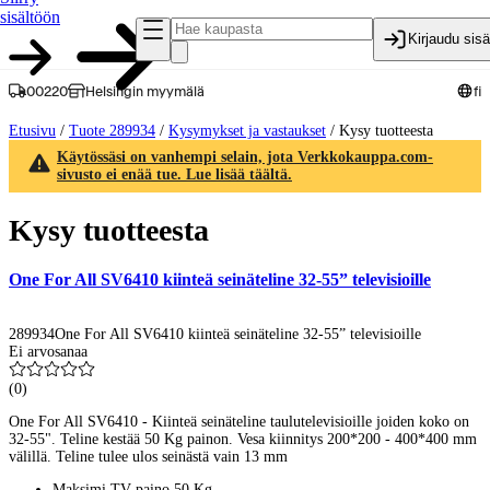
sisältöön
Kirjaudu sis
00220
Helsingin myymälä
fi
Etusivu
/
Tuote 289934
/
Kysymykset ja vastaukset
/
Kysy tuotteesta
Käytössäsi on vanhempi selain, jota Verkkokauppa.com-
sivusto ei enää tue. Lue lisää täältä.
Kysy tuotteesta
One For All SV6410 kiinteä seinäteline 32-55” televisioille
289934
One For All SV6410 kiinteä seinäteline 32-55” televisioille
Ei arvosanaa
(
0
)
One For All SV6410 - Kiinteä seinäteline taulutelevisioille joiden koko on
32-55". Teline kestää 50 Kg painon. Vesa kiinnitys 200*200 - 400*400 mm
välillä. Teline tulee ulos seinästä vain 13 mm
Maksimi TV paino 50 Kg