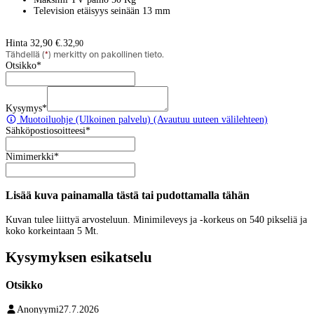
Television etäisyys seinään 13 mm
Hinta 32,90 €.
32
,
90
Tähdellä (
*
) merkitty on pakollinen tieto.
Otsikko
*
Kysymys
*
Muotoiluohje
(Ulkoinen palvelu) (Avautuu uuteen välilehteen)
Sähköpostiosoitteesi
*
Nimimerkki
*
Lisää kuva painamalla tästä tai pudottamalla tähän
Kuvan tulee liittyä arvosteluun. Minimileveys ja -korkeus on 540 pikseliä ja
koko korkeintaan 5 Mt.
Kysymyksen esikatselu
Otsikko
Anonyymi
27.7.2026