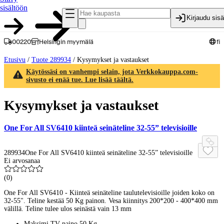
sisältöön
Kirjaudu sis
00220
Helsingin myymälä
fi
Etusivu
/
Tuote 289934
/
Kysymykset ja vastaukset
Käytössäsi on vanhempi selain, jota Verkkokauppa.com-
sivusto ei enää tue. Lue lisää täältä.
Kysymykset ja vastaukset
One For All SV6410 kiinteä seinäteline 32-55” televisioille
289934
One For All SV6410 kiinteä seinäteline 32-55” televisioille
Ei arvosanaa
(
0
)
One For All SV6410 - Kiinteä seinäteline taulutelevisioille joiden koko on
32-55". Teline kestää 50 Kg painon. Vesa kiinnitys 200*200 - 400*400 mm
välillä. Teline tulee ulos seinästä vain 13 mm
Maksimi TV paino 50 Kg