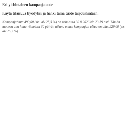
Erityishintainen kampanjatuote
Käytä tilaisuus hyödyksi ja hanki tämä tuote tarjoushintaan!
Kampanjahinta 499,00 (sis. alv 25,5 %) on voimassa 30.8.2026 klo 23.59 asti. Tämän
tuotteen alin hinta viimeisen 30 päivän aikana ennen kampanjan alkua on ollut 529,00 (sis.
alv 25,5 %).
Maksupalvelut