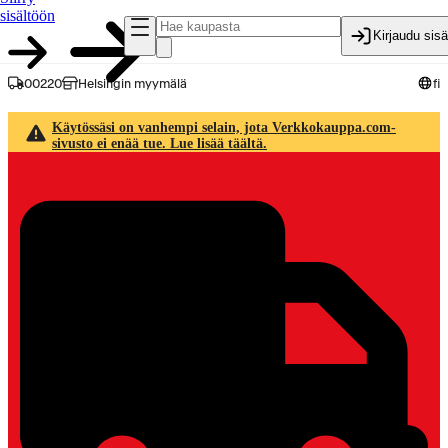
sisältöön
Kirjaudu sis
00220
Helsingin myymälä
fi
Käytössäsi on vanhempi selain, jota Verkkokauppa.com-
sivusto ei enää tue. Lue lisää täältä.