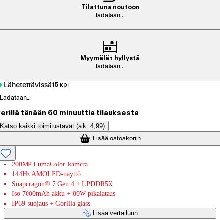
Tilattuna noutoon
ladataan...
Myymälän hyllystä
ladataan...
Lähetettävissä
15
kpl
Ladataan...
erillä tänään 60 minuuttia tilauksesta
Katso kaikki toimitustavat
(alk. 4,99)
Lisää ostoskoriin
200MP LumaColor-kamera
144Hz AMOLED-näyttö
Snapdragon® 7 Gen 4 + LPDDR5X
Iso 7000mAh akku + 80W pikalataus
IP69-suojaus + Gorilla glass
Lisää vertailuun