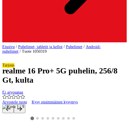
Etusivu
/
Puhelimet, tabletit ja kellot
/
Puhelimet
/
Android-
puhelimet
/
Tuote 1050319
Tarjous
realme 16 Pro+ 5G puhelin, 256/8
Gt, kulta
Ei arvosanaa
Arvostele tuote
Kysy ensimmäinen kysymys
Tuotteen kuvat ja videot
Katso tuotekuva 2
Katso tuotekuva 3
Katso tuotekuva 4
Katso tuotekuva 5
Katso tuotekuva 6
Katso tuotekuva 7
Katso tuotekuva 8
Katso tuotekuva 9
Katso tuotekuva 1