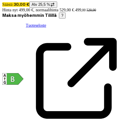
Säästä
Alv 25,5 %
30,00 €
Hintatiedot
Hinta nyt 499,00 €, normaalihinta 529,00 €.
499
,
00
529
,
00
Maksa myöhemmin Tilillä
?
Tuoteseloste