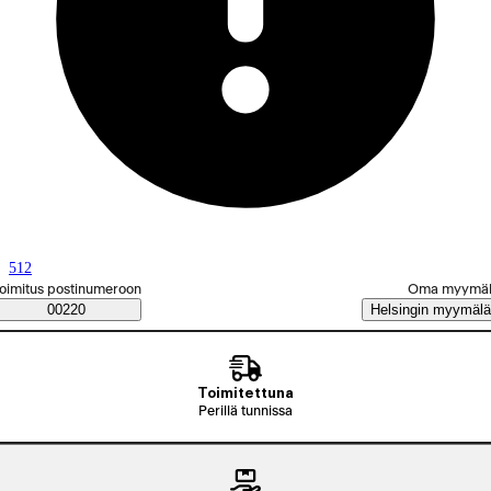
512
(
(
tallennuskapasiteetti (Gt)
Tämä vaihtoehto ei ole saatavilla jonkin toisen valitsemasi ominaisuuden
)
alitse tilaustapa
oimitus postinumeroon
Oma myymä
Saatavuustiedot
00220
Helsingin myymälä
Toimitettuna
Perillä tunnissa