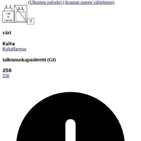
(Ulkoinen palvelu) (Avautuu uuteen välilehteen)
5-80
W
?
USB PD
väri
Tuotevariaatiot
Tämänhetkinen valinta Kulta
Kulta
Kulta
(
Harmaa
väri
)
(
väri
)
tallennuskapasiteetti (Gt)
Tämänhetkinen valinta 256
256
256
(
tallennuskapasiteetti (Gt)
)