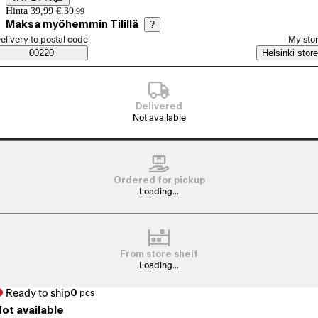
Price details
Hinta 39,99 €.
39
,
99
Maksa myöhemmin Tilillä
?
elect order method
elivery to postal code
My sto
Saatavuustiedot
00220
Helsinki store
Delivered
Not available
Ordered for pickup
Loading...
From store shelf
Loading...
Ready to ship
0
pcs
ot available