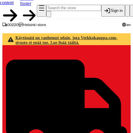
content
footer
Sign in
00220
Helsinki store
en
Käytössäsi on vanhempi selain, jota Verkkokauppa.com-
sivusto ei enää tue. Lue lisää täältä.