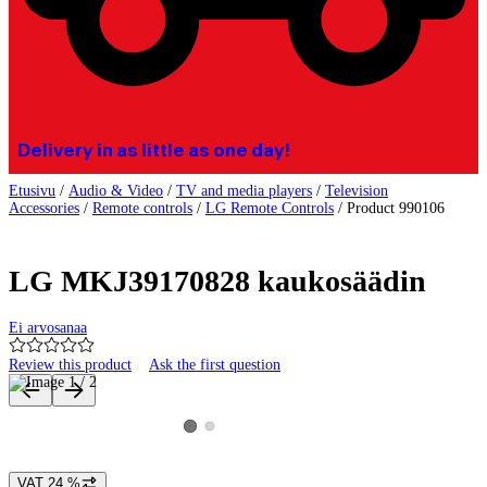
Delivery in as little as one day!
Etusivu
/
Audio & Video
/
TV and media players
/
Television
Accessories
/
Remote controls
/
LG Remote Controls
/
Product 990106
LG MKJ39170828 kaukosäädin
Ei arvosanaa
Review this product
Ask the first question
Product images and videos
View product image 2
View product image 1
VAT 24 %