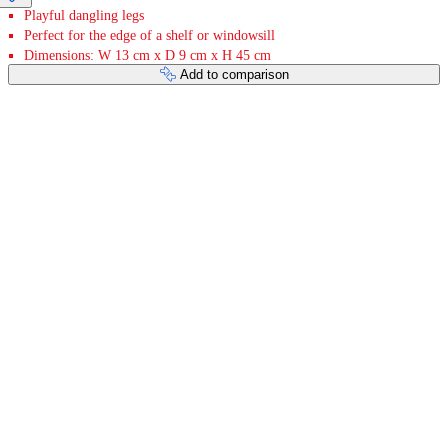
Playful dangling legs
Perfect for the edge of a shelf or windowsill
Dimensions: W 13 cm x D 9 cm x H 45 cm
Add to comparison
Payment services