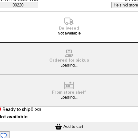
Saatavuustiedot
00220
Helsinki store
Delivered
Not available
Ordered for pickup
Loading...
From store shelf
Loading...
Ready to ship
0
pcs
ot available
Add to cart