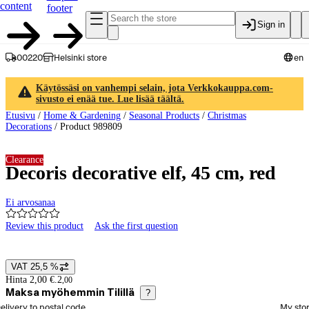
content
footer
Sign in
00220
Helsinki store
en
Käytössäsi on vanhempi selain, jota Verkkokauppa.com-
sivusto ei enää tue. Lue lisää täältä.
Etusivu
/
Home & Gardening
/
Seasonal Products
/
Christmas
Decorations
/
Product 989809
Clearance
Decoris decorative elf, 45 cm, red
Ei arvosanaa
Review this product
Ask the first question
Product images and videos
VAT 25,5 %
Price details
Hinta 2,00 €.
2
,
00
Maksa myöhemmin Tilillä
?
elect order method
elivery to postal code
My sto