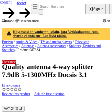
content
footer
Sign in
00220
Helsinki store
en
Käytössäsi on vanhempi selain, jota Verkkokauppa.com-
sivusto ei enää tue. Lue lisää täältä.
Etusivu
/
Audio & Video
/
TV and media players
/
Television
Accessories
/
Antennas
/
Antenna Accessories
/
Splitters, Dividers and
Switches
/
Product 987334
Clearance
Quality antenna 4-way splitter
7.9dB 5-1300MHz Docsis 3.1
Ei arvosanaa
Review this product
Ask the first question
Product images and videos
VAT 24 %