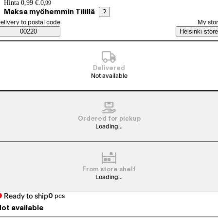
Price details
Hinta 0,99 €.
0
,
99
Maksa myöhemmin Tilillä
?
elect order method
elivery to postal code
My sto
Saatavuustiedot
00220
Helsinki store
Delivered
Not available
Ordered for pickup
Loading...
From store shelf
Loading...
Ready to ship
0
pcs
ot available