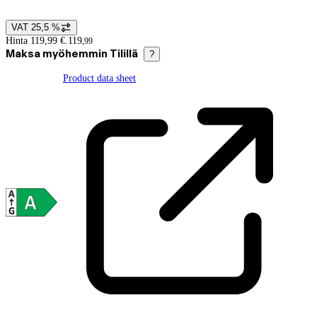
VAT 25,5 %
Price details
Hinta 119,99 €.
119
,
99
Maksa myöhemmin Tilillä
?
Product data sheet