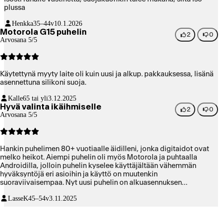
plussa
Henkka
35–44v
10.1.2026
Motorola G15 puhelin
2
0
Arvosana 5/5
Käytettynä myyty laite oli kuin uusi ja alkup. pakkauksessa, lisänä
asennettuna silikoni suoja.
Kalle
65 tai yli
3.12.2025
Hyvä valinta ikäihmiselle
2
0
Arvosana 5/5
Hankin puhelimen 80+ vuotiaalle äidilleni, jonka digitaidot ovat
melko heikot. Aiempi puhelin oli myös Motorola ja puhtaalla
Androidilla, jolloin puhelin kyselee käyttäjältään vähemmän
hyväksyntöjä eri asioihin ja käyttö on muutenkin
suoraviivaisempaa. Nyt uusi puhelin on alkuasennuksen
säätämisten jälkeen aloitusnäytöltään käytännössä identtinen
LasseK
45–54v
3.11.2025
vanhan kanssa ja käyttö muutenkin samanlaista kuin vanhalla
puhelimella. Äiti käyttää nyt uutta puhelinta sujuvasti heti startista
ilman uuden opettelua - aivan kuin sitä vanhaa puhelinta. Syy miksi