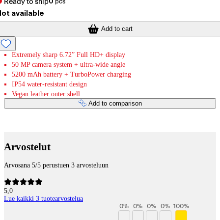
Ready to ship
0
pcs
ot available
Add to cart
Extremely sharp 6.72” Full HD+ display
50 MP camera system + ultra-wide angle
5200 mAh battery + TurboPower charging
IP54 water-resistant design
Vegan leather outer shell
Add to comparison
Payment services
Arvostelut
Arvosana 5/5 perustuen 3 arvosteluun
5,0
Lue kaikki 3 tuotearvostelua
0
%
0
%
0
%
0
%
100
%