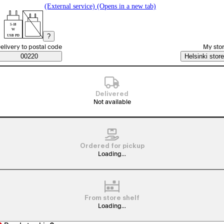
(External service) (Opens in a new tab)
5-18
W
?
USB PD
elect order method
elivery to postal code
My sto
Saatavuustiedot
00220
Helsinki store
Delivered
Not available
Ordered for pickup
Loading...
From store shelf
Loading...