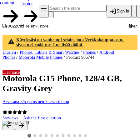
content
footer
Sign in
00220
Helsinki store
en
Käytössäsi on vanhempi selain, jota Verkkokauppa.com-
sivusto ei enää tue. Lue lisää täältä.
Etusivu
/
Phones, Tablets & Smart Watches
/
Phones
/
Android
Phones
/
Motorola Mobile Phones
/
Product 985744
Clearance
Motorola G15 Phone, 128/4 GB,
Gravity Grey
Arvosana 5/5 perustuen 3 arvosteluun
3
reviews
Ask the first question
Product images and videos
View product image 2
View product image 3
View product image 4
View product image 5
View product image 6
View product image 7
View product image 8
View product image 9
View product image 10
View product image 11
View product image 1