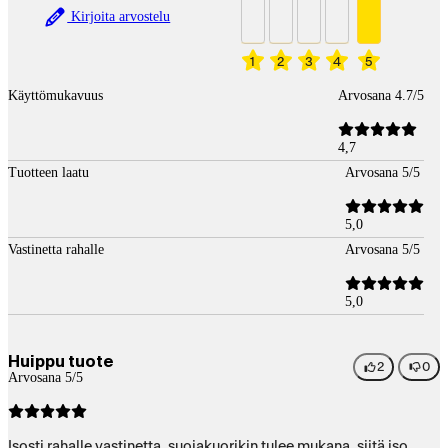
Kirjoita arvostelu
1
2
3
4
5
Käyttömukavuus
Arvosana 4.7/5
4,7
Tuotteen laatu
Arvosana 5/5
5,0
Vastinetta rahalle
Arvosana 5/5
5,0
Huippu tuote
2
0
Arvosana 5/5
Isosti rahalle vastinetta, suojakuorikin tulee mukana, siitä iso