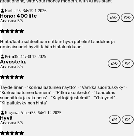
great phone, with your money modern, with AI assistant
Karina
25–34v
19.1.2026
Honor 400 lite
0
0
Arvosana 5/5
Hinta/laatu suhteeltaan erittäin hyvä puhelin! Laadukas ja
ominaisuudet hyvät tähän hintaluokkaan!
Petru
35–44v
30.12.2025
Arvostelu.
0
1
Arvosana 5/5
Täydellinen.- *Korkealaatuinen näyttö* - *Vankka suorituskyky* -
*Korkealaatuinen kamera* - *Pitkä akunkesto* - *Laadukas
suunnittelu ja rakennus* - *Käyttöjärjestelmä* - *Yhteydet* -
*Kilpailukykyinen hinta*
Ruganza Albert
55–64v
1.12.2025
Hyvä
1
1
Arvosana 5/5