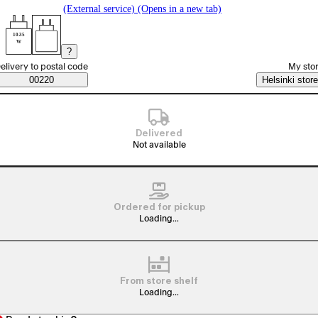
(External service) (Opens in a new tab)
10-35
W
?
elect order method
elivery to postal code
My sto
Saatavuustiedot
00220
Helsinki store
Delivered
Not available
Ordered for pickup
Loading...
From store shelf
Loading...