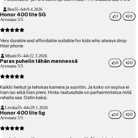
Ben
55–64v
9.4.2026
Honor 400 lite 5G
1
0
Arvosana 5/5
Very durable and affordable suitable for kids who always drop
thier phone
Mhadz
35–44v
22.3.2026
Paras puhelin tähän mennessä
0
0
Arvosana 5/5
Kaikki herkut ja tehokas kamera ja suoritin. Ja koko on sopiva ei
liian iso eikä liian pieni. Hinta-laatusuhde on parhaimmistoa mitä
rahalla saa. Ostin kaksi.
Levsha
35–44v
29.1.2026
Honor 400 lite 5g
0
0
Arvosana 5/5