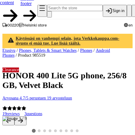
content
footer
Sign in
00220
Helsinki store
en
Käytössäsi on vanhempi selain, jota Verkkokauppa.com-
sivusto ei enää tue. Lue lisää täältä.
Etusivu
/
Phones, Tablets & Smart Watches
/
Phones
/
Android
Phones
/
Product 985519
Clearance
HONOR 400 Lite 5G phone, 256/8
GB, Velvet Black
Arvosana 4.7/5 perustuen 19 arvosteluun
19
reviews
3
questions
Product images and videos
View product image 2
View product image 3
View product image 4
View product image 5
View product image 6
View product image 7
View product image 8
View product image 9
View product image 1