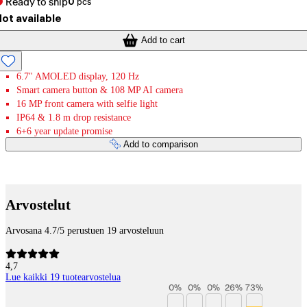
Ready to ship
0
pcs
ot available
Add to cart
6.7" AMOLED display, 120 Hz
Smart camera button & 108 MP AI camera
16 MP front camera with selfie light
IP64 & 1.8 m drop resistance
6+6 year update promise
Add to comparison
Payment services
Arvostelut
Arvosana 4.7/5 perustuen 19 arvosteluun
4,7
Lue kaikki 19 tuotearvostelua
0
%
0
%
0
%
26
%
73
%