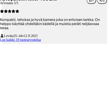
1
2
Arvosana 5/5
Kompakti, tehokas ja hyvä kamera joka on erityisen tarkka. On
helppo käyttää yhdelläkin kädellä ja muistia peräti neljäsosaa
teraa.
Levsha
35–44v
12.8.2025
Lue kaikki 19 tuotearvostelua