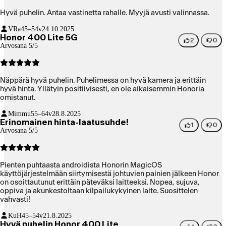
Hyvä puhelin. Antaa vastinetta rahalle. Myyjä avusti valinnassa.
VRa
45–54v
24.10.2025
Honor 400 Lite 5G
2
0
Arvosana 5/5
Näppärä hyvä puhelin. Puhelimessa on hyvä kamera ja erittäin
hyvä hinta. Yllätyin positiivisesti, en ole aikaisemmin Honoria
omistanut.
Mimmu
55–64v
28.8.2025
Erinomainen hinta-laatusuhde!
1
0
Arvosana 5/5
Pienten puhtaasta androidista Honorin MagicOS
käyttöjärjestelmään siirtymisestä johtuvien painien jälkeen Honor
on osoittautunut erittäin päteväksi laitteeksi. Nopea, sujuva,
oppiva ja akunkestoltaan kilpailukykyinen laite. Suosittelen
vahvasti!
KuH
45–54v
21.8.2025
Hyvä puhelin Honor 400 Lite