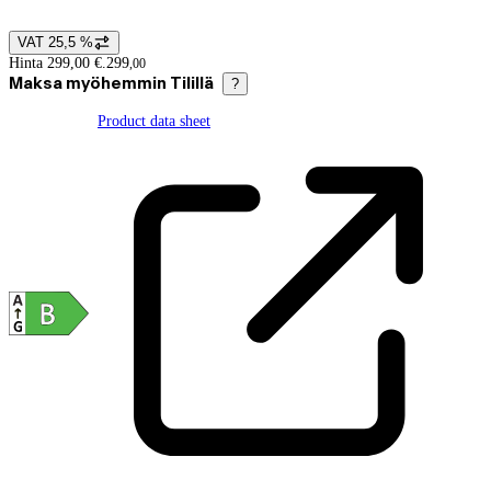
VAT 25,5 %
Price details
Hinta 299,00 €.
299
,
00
Maksa myöhemmin Tilillä
?
Product data sheet