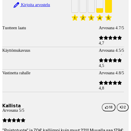
Kirjoita arvostelu
1
2
3
4
5
Tuotteen laatu
Arvosana 4.7/5
4,7
Käyttömukavuus
Arvosana 4.5/5
4,5
Vastinetta rahalle
Arvosana 4.8/5
4,8
Kallista
18
2
Arvosana 5/5
"Poistotuote" ja 70€ kalliimpi kuin muut ??!!! Muualla saa 179€