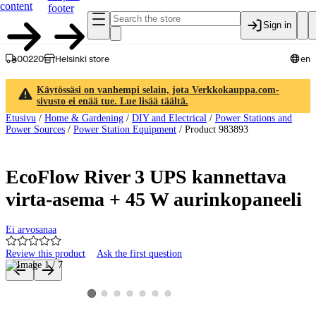
content
footer
Sign in
00220
Helsinki store
en
Käytössäsi on vanhempi selain, jota Verkkokauppa.com-
sivusto ei enää tue. Lue lisää täältä.
Etusivu
/
Home & Gardening
/
DIY and Electrical
/
Power Stations and
Power Sources
/
Power Station Equipment
/
Product 983893
EcoFlow River 3 UPS kannettava
virta-asema + 45 W aurinkopaneeli
Ei arvosanaa
Review this product
Ask the first question
Product images and videos
View product image 2
View product image 3
View product image 4
View product image 5
View product image 6
View product image 7
View product image 1