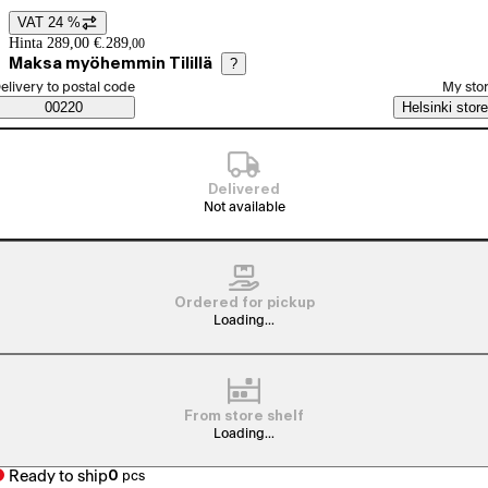
VAT 24 %
Price details
Hinta 289,00 €.
289
,
00
Maksa myöhemmin Tilillä
?
elect order method
elivery to postal code
My sto
Saatavuustiedot
00220
Helsinki store
Delivered
Not available
Ordered for pickup
Loading...
From store shelf
Loading...
Ready to ship
0
pcs