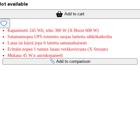
ot available
Add to cart
Kapasiteetti 245 Wh, teho 300 W (X-Boost 600 W)
Salamannopea UPS-toiminto suojaa laitteita sähkökatkoilta
Lataa tai käytä jopa 6 laitetta samanaikaisesti
Erittäin nopea 1 tunnin lataus verkkovirrasta (X-Stream)
Mukana 45 W:n aurinkopaneeli
Add to comparison
Payment services