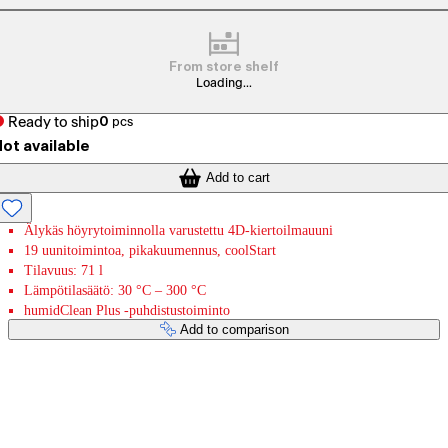
From store shelf
Loading...
Ready to ship
0
pcs
ot available
Add to cart
Älykäs höyrytoiminnolla varustettu 4D-kiertoilmauuni
19 uunitoimintoa, pikakuumennus, coolStart
Tilavuus: 71 l
Lämpötilasäätö: 30 °C – 300 °C
humidClean Plus -puhdistustoiminto
Add to comparison
Payment services