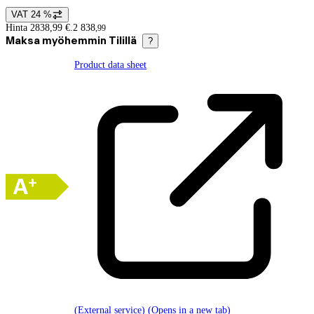
VAT 24 %
Price details
Hinta 2838,99 €.
2 838
,
99
Maksa myöhemmin Tilillä
?
Product data sheet
(External service) (Opens in a new tab)