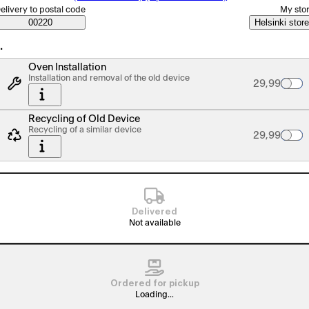
elect order method
elivery to postal code
My sto
Saatavuustiedot
00220
Helsinki store
…
Oven Installation
Installation and removal of the old device
Palvelun hin
29,99
Recycling of Old Device
Recycling of a similar device
Palvelun hin
29,99
Delivered
Not available
Ordered for pickup
Loading...