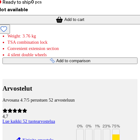
Ready to ship
0
pcs
ot available
Add to cart
Weight: 3.76 kg
TSA combination lock
Convenient extension section
4 silent double wheels
Add to comparison
Payment services
Arvostelut
Arvosana 4.7/5 perustuen 52 arvosteluun
4,7
Lue kaikki 52 tuotearvostelua
0
%
0
%
1
%
23
%
75
%