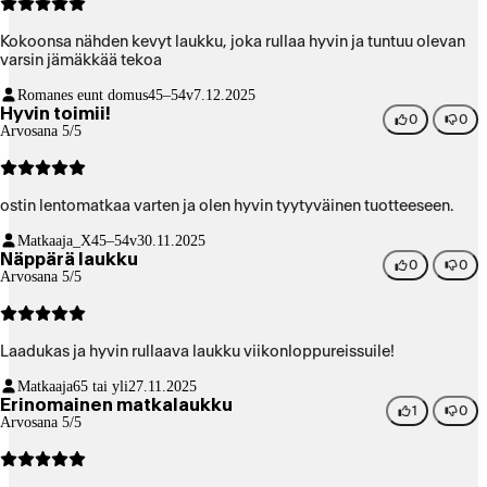
Kokoonsa nähden kevyt laukku, joka rullaa hyvin ja tuntuu olevan
varsin jämäkkää tekoa
Romanes eunt domus
45–54v
7.12.2025
Hyvin toimii!
0
0
Arvosana 5/5
ostin lentomatkaa varten ja olen hyvin tyytyväinen tuotteeseen.
Matkaaja_X
45–54v
30.11.2025
Näppärä laukku
0
0
Arvosana 5/5
Laadukas ja hyvin rullaava laukku viikonloppureissuile!
Matkaaja
65 tai yli
27.11.2025
Erinomainen matkalaukku
1
0
Arvosana 5/5