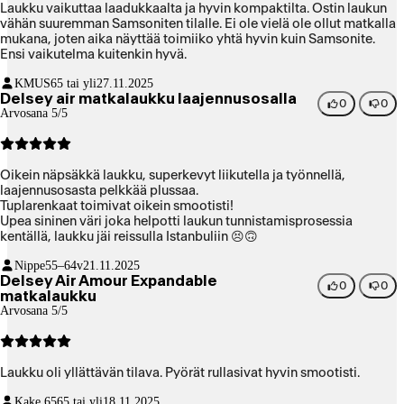
Laukku vaikuttaa laadukkaalta ja hyvin kompaktilta. Ostin laukun
vähän suuremman Samsoniten tilalle. Ei ole vielä ole ollut matkalla
mukana, joten aika näyttää toimiiko yhtä hyvin kuin Samsonite.
Ensi vaikutelma kuitenkin hyvä.
KMUS
65 tai yli
27.11.2025
Delsey air matkalaukku laajennusosalla
0
0
Arvosana 5/5
Oikein näpsäkkä laukku, superkevyt liikutella ja työnnellä,
laajennusosasta pelkkää plussaa.
Tuplarenkaat toimivat oikein smootisti!
Upea sininen väri joka helpotti laukun tunnistamisprosessia
kentällä, laukku jäi reissulla Istanbuliin 😣🙃
Nippe
55–64v
21.11.2025
Delsey Air Amour Expandable
0
0
matkalaukku
Arvosana 5/5
Laukku oli yllättävän tilava. Pyörät rullasivat hyvin smootisti.
Kake 65
65 tai yli
18.11.2025