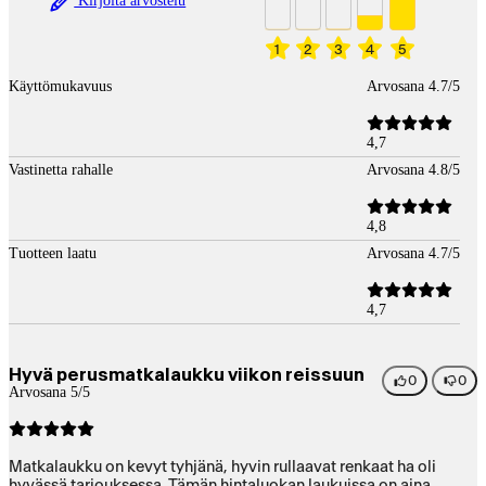
Kirjoita arvostelu
1
2
3
4
5
Käyttömukavuus
Arvosana 4.7/5
4,7
Vastinetta rahalle
Arvosana 4.8/5
4,8
Tuotteen laatu
Arvosana 4.7/5
4,7
Hyvä perusmatkalaukku viikon reissuun
0
0
Arvosana 5/5
Matkalaukku on kevyt tyhjänä, hyvin rullaavat renkaat ha oli
hyvässä tarjouksessa. Tämän hintaluokan laukuissa on aina