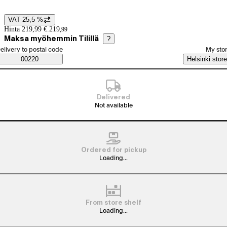
VAT 25,5 %
Price details
Hinta 219,99 €.
219
,
99
Maksa myöhemmin Tilillä
?
elect order method
elivery to postal code
My sto
Saatavuustiedot
00220
Helsinki store
Delivered
Not available
Ordered for pickup
Loading...
From store shelf
Loading...