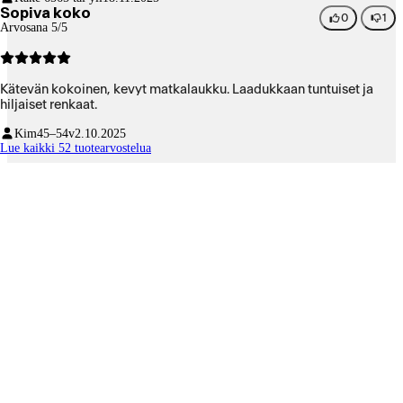
Sopiva koko
0
1
Arvosana 5/5
Kätevän kokoinen, kevyt matkalaukku. Laadukkaan tuntuiset ja
hiljaiset renkaat.
Kim
45–54v
2.10.2025
Lue kaikki 52 tuotearvostelua