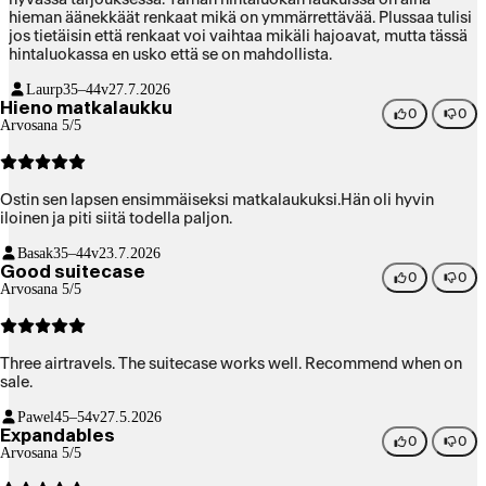
hieman äänekkäät renkaat mikä on ymmärrettävää. Plussaa tulisi
jos tietäisin että renkaat voi vaihtaa mikäli hajoavat, mutta tässä
hintaluokassa en usko että se on mahdollista.
Laurp
35–44v
27.7.2026
Hieno matkalaukku
0
0
Arvosana 5/5
Ostin sen lapsen ensimmäiseksi matkalaukuksi.Hän oli hyvin
iloinen ja piti siitä todella paljon.
Basak
35–44v
23.7.2026
Good suitecase
0
0
Arvosana 5/5
Three airtravels. The suitecase works well. Recommend when on
sale.
Pawel
45–54v
27.5.2026
Expandables
0
0
Arvosana 5/5