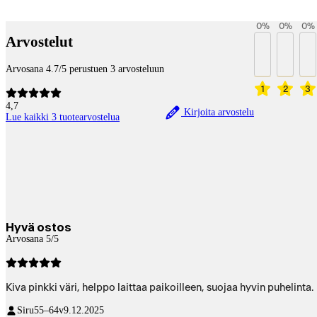
Payment services
0
%
0
%
0
%
Arvostelut
Arvosana 4.7/5 perustuen 3 arvosteluun
1
2
3
4,7
Kirjoita arvostelu
Lue kaikki 3 tuotearvostelua
Hyvä ostos
Arvosana 5/5
Kiva pinkki väri, helppo laittaa paikoilleen, suojaa hyvin puhelinta.
Siru
55–64v
9.12.2025