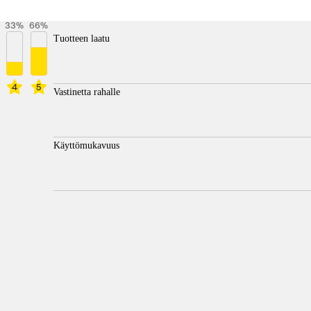
33
%
66
%
Tuotteen laatu
4
5
Vastinetta rahalle
Käyttömukavuus