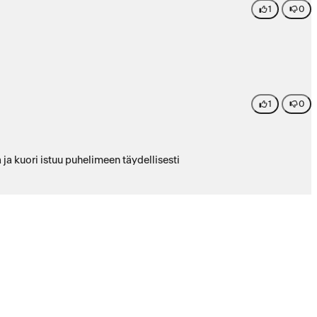
1
0
1
0
ja kuori istuu puhelimeen täydellisesti