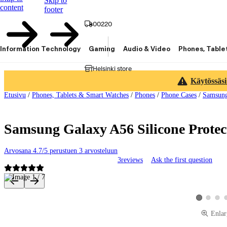
Skip to
content
footer
00220
Information Technology
Gaming
Audio & Video
Phones, Table
Helsinki store
Käytössäsi
Etusivu
/
Phones, Tablets & Smart Watches
/
Phones
/
Phone Cases
/
Samsun
Samsung Galaxy A56 Silicone Protec
Arvosana 4.7/5 perustuen 3 arvosteluun
3
reviews
Ask the first question
Product images and videos
View produ
View 
View produc
Enlar