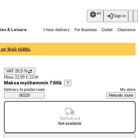
en
Sign in
ies & Leisure
1-hour delivery
For Business
Outlet
Clearance
Guides and articles
Vaihtokauppa
Services
Latest
e lisää täältä.
VAT 25,5 %
Price details
Hinta 22,99 €.
22
,
99
Maksa myöhemmin Tilillä
?
Select order method
Delivery to postal code
My store
Saatavuustiedot
00220
Helsinki store
Delivered
Not available