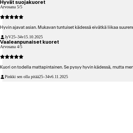
Hyvät suojakuoret
Arvosana 5/5
Hyvin ajavat asian. Mukavan tuntuiset kädessä eivätkä liikaa suuren
JyV
25–34v
15.10.2025
Vaaleanpunaiset kuoret
Arvosana 4/5
Kuori on todella mattapintainen. Se pysyy hyvin kädessä, mutta menee
Pinkki sen olla pitää
25–34v
6.11.2025