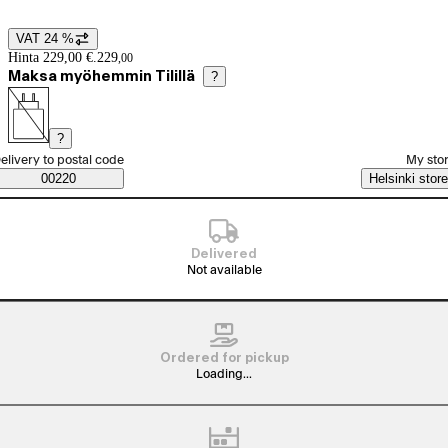
VAT 24 %
Price details
Hinta 229,00 €.
229
,
00
Maksa myöhemmin Tilillä
?
?
elect order method
elivery to postal code
My sto
Saatavuustiedot
00220
Helsinki store
Delivered
Not available
Ordered for pickup
Loading...