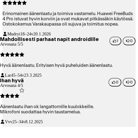
Erinomainen äänenlaatu ja toimiva vastamelu. Huawei FreeBuds
4 Pro istuvat hyvin korviin ja ovat mukavat pitkässäkin käytössä.
Ostokokemus Varakaupassa oli sujuva ja toimitus nopea.
Mudryi
18–24v
20.1.2026
Mahdollisesti parhaat napit androidille
1
0
Arvosana 5/5
Hyvä äänenlaatu. Erityisen hyvä puheluiden äänenlaatu.
Lar
45–54v
23.3.2025
Ihan hyvä
0
0
Arvosana 4/5
Äänenlaatu ihan ok langattomille kuulokkeille.
Mikrofoni suodattaa hyvin taustamelua.
Vvv
25–34v
8.12.2025