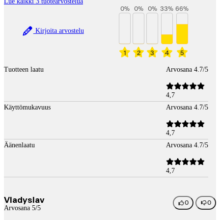
Lue kaikki 3 tuotearvostelua
0
%
0
%
0
%
33
%
66
%
Kirjoita arvostelu
1
2
3
4
5
Tuotteen laatu
Arvosana 4.7/5
4,7
Käyttömukavuus
Arvosana 4.7/5
4,7
Äänenlaatu
Arvosana 4.7/5
4,7
Vladyslav
0
0
Arvosana 5/5