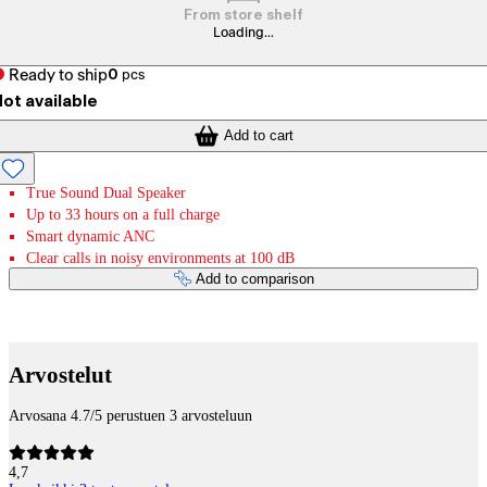
From store shelf
Loading...
Ready to ship
0
pcs
ot available
Add to cart
True Sound Dual Speaker
Up to 33 hours on a full charge
Smart dynamic ANC
Clear calls in noisy environments at 100 dB
Add to comparison
Payment services
Arvostelut
Arvosana 4.7/5 perustuen 3 arvosteluun
4,7