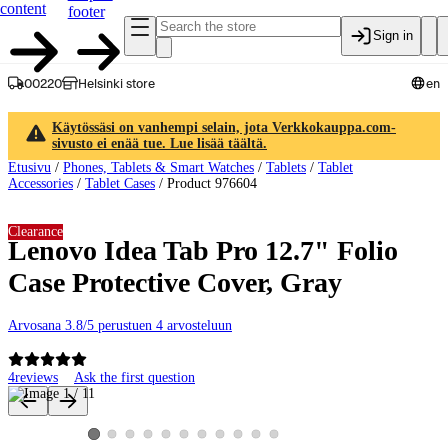
content
footer
Sign in
00220
Helsinki store
en
Käytössäsi on vanhempi selain, jota Verkkokauppa.com-
sivusto ei enää tue. Lue lisää täältä.
Etusivu
/
Phones, Tablets & Smart Watches
/
Tablets
/
Tablet
Accessories
/
Tablet Cases
/
Product 976604
Clearance
Lenovo Idea Tab Pro 12.7" Folio
Case Protective Cover, Gray
Arvosana 3.8/5 perustuen 4 arvosteluun
4
reviews
Ask the first question
Product images and videos
View product image 2
View product image 3
View product image 4
View product image 5
View product image 6
View product image 7
View product image 8
View product image 9
View product image 10
View product image 11
View product image 1