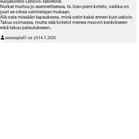
suojakotelo Lenovo-tabletille.
Nurkat murtuu jo asennettaessa, ts. liian pieni kotelo, vaikka on
juuri se oikea valmistajan mukaan.
Älä osta missään tapauksess, minä ostin kaksi ennen kuin uskoin.
Takuu voimassa, mutta nää kotelot menee muovin keräykseen
eikä takuu palautukseen..
uunotupla
65 tai yli
14.3.2026