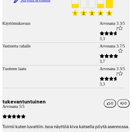
Kirjoita arvostelu
1
2
3
4
5
Käyttömukavuus
Arvosana 3.3/5
3,3
Vastinetta rahalle
Arvosana 3.7/5
3,7
Tuotteen laatu
Arvosana 3.3/5
3,3
tukevantuntuinen
0
0
Arvosana 5/5
Toimii kuten luvattiin. Isoa näyttöä kiva katsella pöytä asennossa.