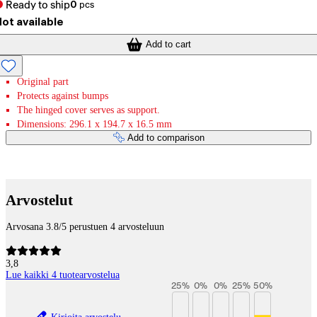
Ready to ship
0
pcs
ot available
Add to cart
Original part
Protects against bumps
The hinged cover serves as support.
Dimensions: 296.1 x 194.7 x 16.5 mm
Add to comparison
Payment services
Arvostelut
Arvosana 3.8/5 perustuen 4 arvosteluun
3,8
Lue kaikki 4 tuotearvostelua
25
%
0
%
0
%
25
%
50
%