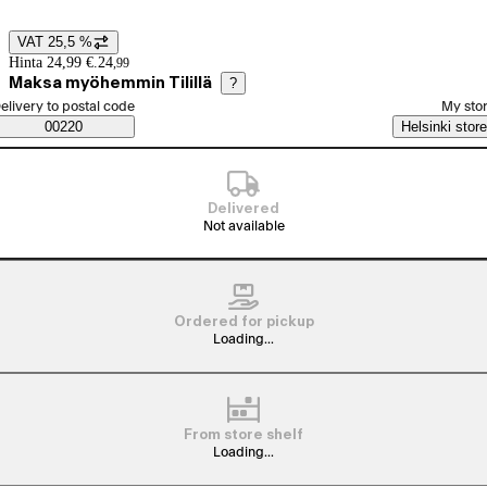
VAT 25,5 %
Price details
Hinta 24,99 €.
24
,
99
Maksa myöhemmin Tilillä
?
elect order method
elivery to postal code
My sto
Saatavuustiedot
00220
Helsinki store
Delivered
Not available
Ordered for pickup
Loading...
From store shelf
Loading...