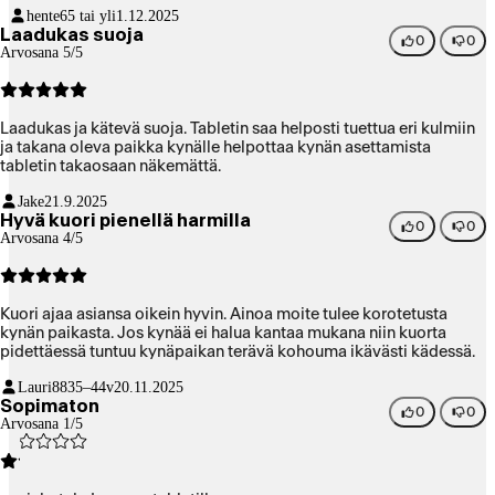
hente
65 tai yli
1.12.2025
Laadukas suoja
0
0
Arvosana 5/5
Laadukas ja kätevä suoja. Tabletin saa helposti tuettua eri kulmiin
ja takana oleva paikka kynälle helpottaa kynän asettamista
tabletin takaosaan näkemättä.
Jake
21.9.2025
Hyvä kuori pienellä harmilla
0
0
Arvosana 4/5
Kuori ajaa asiansa oikein hyvin. Ainoa moite tulee korotetusta
kynän paikasta. Jos kynää ei halua kantaa mukana niin kuorta
pidettäessä tuntuu kynäpaikan terävä kohouma ikävästi kädessä.
Lauri88
35–44v
20.11.2025
Sopimaton
0
0
Arvosana 1/5