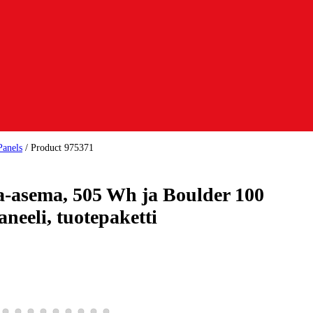
Panels
/
Product 975371
ta-asema, 505 Wh ja Boulder 100
neeli, tuotepaketti