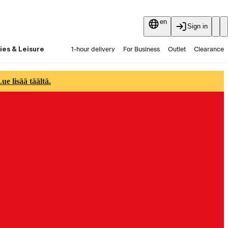
en
Sign in
ies & Leisure
1-hour delivery
For Business
Outlet
Clearance
Guides and articles
Vaihtokauppa
Services
Latest
e lisää täältä.