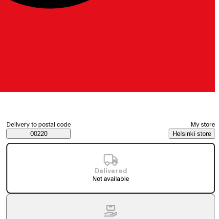
Select order method
Delivery to postal code
My store
Saatavuustiedot
00220
Helsinki store
Delivered
Not available