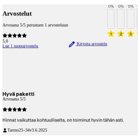
Payment services
0
%
0
%
0
%
Arvostelut
Arvosana 5/5 perustuen 1 arvosteluun
1
2
3
5,0
Kirjoita arvostelu
Lue 1 tuotearvostelu
Hyvä paketti
Arvosana 5/5
Hinnat vaikuttaa kohtuulliselta, on toiminut hyvin tähän asti.
Tarmo
25–34v
3.6.2025