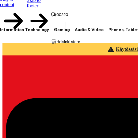
Skip to
content
footer
00220
Information Technology
Gaming
Audio & Video
Phones, Table
Helsinki store
Käytössäsi