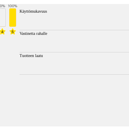
0
%
100
%
Käyttömukavuus
4
5
Vastinetta rahalle
Tuotteen laatu