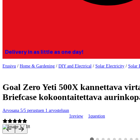
Delivery in as little as one day!
Etusivu
/
Home & Gardening
/
DIY and Electrical
/
Solar Electricity
/
Solar 
Goal Zero Yeti 500X kannettava vir
Briefcase kokoontaitettava aurinkopa
Arvosana 5/5 perustuen 1 arvosteluun
1
review
1
question
Product images and videos