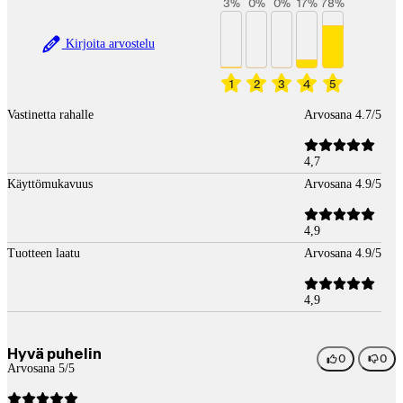
3
%
0
%
0
%
17
%
78
%
Kirjoita arvostelu
1
2
3
4
5
Vastinetta rahalle
Arvosana 4.7/5
4,7
Käyttömukavuus
Arvosana 4.9/5
4,9
Tuotteen laatu
Arvosana 4.9/5
4,9
Hyvä puhelin
0
0
Arvosana 5/5