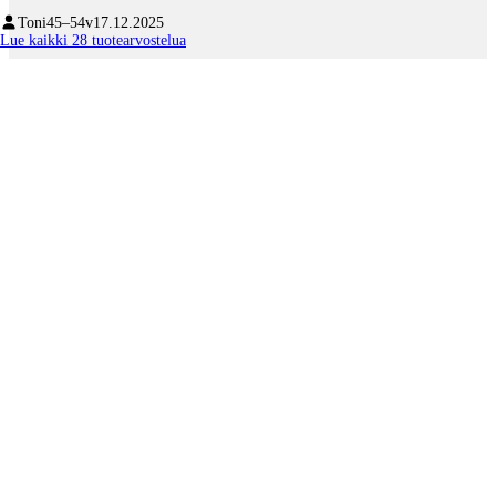
Toni
45–54v
17.12.2025
Lue kaikki 28 tuotearvostelua