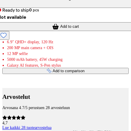
Ready to ship
0
pcs
ot available
Add to cart
6.9" QHD+ display, 120 Hz
200 MP main camera + OIS
12 MP selfie
5000 mAh battery, 45W charging
Galaxy AI features, S-Pen stylus
Add to comparison
Payment services
Arvostelut
Arvosana 4.7/5 perustuen 28 arvosteluun
4,7
Lue kaikki 28 tuotearvostelua