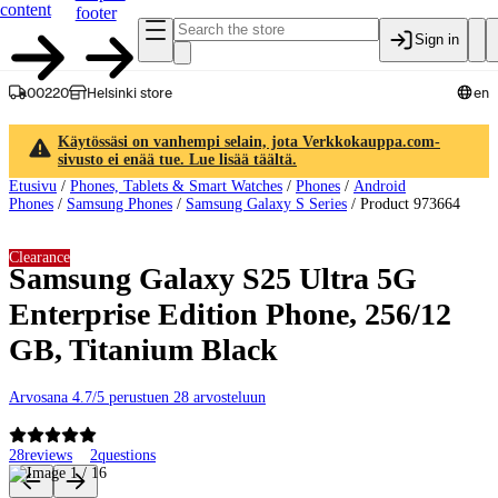
content
footer
Sign in
00220
Helsinki store
en
Käytössäsi on vanhempi selain, jota Verkkokauppa.com-
sivusto ei enää tue. Lue lisää täältä.
Etusivu
/
Phones, Tablets & Smart Watches
/
Phones
/
Android
Phones
/
Samsung Phones
/
Samsung Galaxy S Series
/
Product 973664
Clearance
Samsung Galaxy S25 Ultra 5G
Enterprise Edition Phone, 256/12
GB, Titanium Black
Arvosana 4.7/5 perustuen 28 arvosteluun
28
reviews
2
questions
Product images and videos