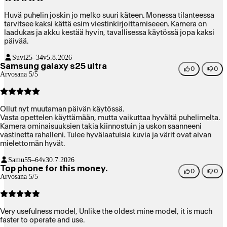
Huvä puhelin joskin jo melko suuri käteen. Monessa tilanteessa
tarvitsee kaksi kättä esim viestinkirjoittamiseeen. Kamera on
laadukas ja akku kestää hyvin, tavallisessa käytössä jopa kaksi
päivää.
Suvi
25–34v
5.8.2026
Samsung galaxy s25 ultra
0
0
Arvosana 5/5
Ollut nyt muutaman päivän käytössä.
Vasta opettelen käyttämään, mutta vaikuttaa hyvältä puhelimelta.
Kamera ominaisuuksien takia kiinnostuin ja uskon saanneeni
vastinetta rahalleni. Tulee hyvälaatuisia kuvia ja värit ovat aivan
mielettomän hyvät.
Samu
55–64v
30.7.2026
Top phone for this money.
0
0
Arvosana 5/5
Very usefulness model, Unlike the oldest mine model, it is much
faster to operate and use.