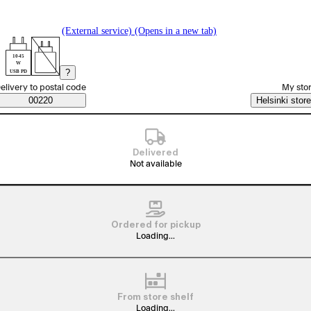
(External service) (Opens in a new tab)
10-45
W
?
USB PD
elect order method
elivery to postal code
My sto
Saatavuustiedot
00220
Helsinki store
Delivered
Not available
Ordered for pickup
Loading...
From store shelf
Loading...