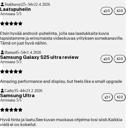
Stakhursyi
25–34v
22.4.2026
Laatupuhelin
0
0
Arvosana 5/5
Etsin hyvää android-puhelinta, jolla saa laadukkaita kuvia
lapsistamme ja erinomaista videokuvaa yrityksen somekanaville.
Tämä on just hyvä näihin.
Hanna
45–54v
1.4.2026
Samsung Galaxy S25 ultra review
0
0
Arvosana 5/5
Amazing performance and display, but feels like a small upgrade
Cathy
35–44v
23.2.2026
Samsung Ultra
1
2
Arvosana 5/5
Hyvä hinta ja laatu.See kuvan muokaus ohjelma tosi siisti.Kaikkia
vielä ei oo kokeilut.