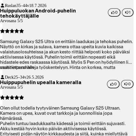
Ruslan
35–44v
18.7.2026
Huippuluokan Android-puhelin
0
1
tehokäyttäjälle
Arvosana 5/5
Samsung Galaxy S25 Ultra on erittäin laadukas ja tehokas puhelin.
Näyttö on kirkas ja sulava, kamera ottaa upeita kuvia kaikissa
valaistusolosuhteissa ja akun kesto riittää helposti koko päiväksi
aktiivisessa käytössä. Puhelin toimii erittäin nopeasti eikä
hidastele edes raskaassa käytössä. Myös S Pen on hyödyllinen lisä
muistiinpanoihin ja työskentelyyn. Hinta on korkea, mutta
vastinetta rahalle.
ominaisuuksiin nähden laite tarjoaa erinomaista
Deck
25–34v
26.5.2026
Huippupuhelin upealla kameralla
0
0
Arvosana 5/5
Olen ollut todella tyytyväinen Samsung Galaxy S25 Ultraan.
Kamera on upea, kuvat ovat tarkkoja ja luonnollisia jopa
hämärässä.
Puhelin tuntuu laadukkaalta kädessä ja toimii erittäin sujuvasti.
Akku kestää hyvin koko päivän aktiivisessa käytössä.
Erityisesti pidän näytön kirkkaudesta ja siitä, kuinka miellyttävä