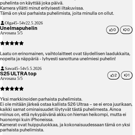
puhelinta on käyttää joka päivä.
Kamera yllätti minut erityisesti iltakuvissa.
Tämä on yksi parhaista puhelimista, joita minulla on ollut.
Olga
45–54v
22.5.2026
Unelmapuhelin
0
0
Arvosana 5/5
Laatu on erinomainen, vaihtolaitteet ovat täydellisen laadukkaita,
nopeita ja näppäriä - lyhyesti sanottuna unelmiesi puhelin!
Sawa
45–54v
5.5.2026
S25 ULTRA top
2
1
Arvosana 5/5
Yksi markkinoiden parhaista puhelimista.
Ei ole mitään järkeä ostaa kallista S26 Ultraa – se ei eroa juurikaan,
kaikki samat ominaisuudet löytyvät tästä puhelimesta. Ainoa
miinus on, että nykypäivänä akku on hieman heikompi, mutta ei
huonompi kuin iPhoneissa.
Kamerat ovat huippuluokkaa, ja kokonaisuudessaan tämä on yksi
parhaista puhelimista.