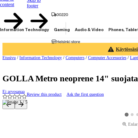
Skip to
content
footer
00220
Information Technology
Gaming
Audio & Video
Phones, Table
Helsinki store
Käytössäsi
Etusivu
/
Information Technology
/
Computers
/
Computer Accessories
/
Lapt
GOLLA Metro neoprene 14" suojatas
Ei arvosanaa
Review this product
Ask the first question
Product images and videos
View 
View pro
Enlar