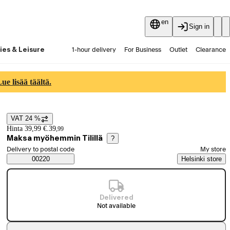
en
Sign in
ies & Leisure
1-hour delivery
For Business
Outlet
Clearance
Guides and articles
Vaihtokauppa
Services
Latest
e lisää täältä.
VAT 24 %
Price details
Hinta 39,99 €.
39
,
99
Maksa myöhemmin Tilillä
?
Select order method
Delivery to postal code
My store
Saatavuustiedot
00220
Helsinki store
Delivered
Not available