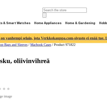
ts & Smart Watches
Home Appliances
Home & Gardening
Hobb
 on vanhempi selain, jota Verkkokauppa.com-sivusto ei enää tue. Lu
op Bags and Sleeves
/
Macbook Cases
/
Product 971822
ku, oliivinvihreä
product image 2
View product image 3
View product image 4
View product image 5
duct image 1
ge image