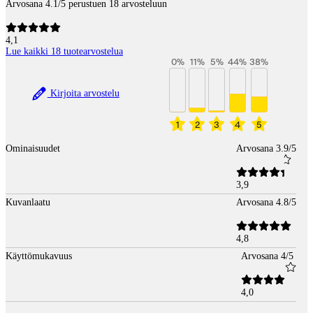
Arvosana 4.1/5 perustuen 18 arvosteluun
4,1
Lue kaikki 18 tuotearvostelua
0
%
11
%
5
%
44
%
38
%
Kirjoita arvostelu
1
2
3
4
5
Ominaisuudet
Arvosana 3.9/5
3,9
Kuvanlaatu
Arvosana 4.8/5
4,8
Käyttömukavuus
Arvosana 4/5
4,0