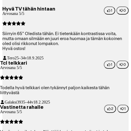
Hyvä TV tähän hintaan
1
0
Arvosana 5/5
Siirryin 65" Oledista tähän. Ei tietenkään kontrastissa voita,
mutta omaan silmään en juuri eroa huomaa ja tämän kokoinen
oled olisi rikkonut lompakon.
Hyvä ostos!
Tero
25–34v
18.9.2025
Tcl telkkari
1
0
Arvosana 5/5
Todella hyvä telkkari olen tykännyt paljon kaikesta tähän
liittyvästä
Galaksi39
35–44v
18.2.2025
Vastinetta rahalle
2
1
Arvosana 5/5