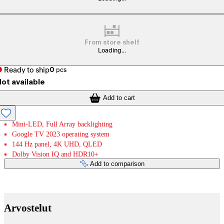
From store shelf
Loading...
Ready to ship
0
pcs
ot available
Add to cart
Mini-LED, Full Array backlighting
Google TV 2023 operating system
144 Hz panel, 4K UHD, QLED
Dolby Vision IQ and HDR10+
Add to comparison
Payment services
Arvostelut