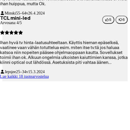
ihan huippua, mutta Ok.
Minski
55–64v
26.4.2024
TCL mini-led
5
6
Arvosana 4/5
Ihan hyvä tv hinta-laatusuhteeltaan. Käyttis hieman epäselkeä,
vaatinee vaan vähän totuttelua esim. miten itse tv:tä jos haluaa
katsoa niin nopeiten pääsee ohjelmaoppaan kautta. Sovellukset
toimii ihan ok. Alkuun ongelmia ulkoisten kaiuttimien kanssa, jotka
kiinni optical out lähdössä. Asetuksista piti vahtaa äänen
lisäasetuksista ulostulo autom. asetuksesta PCM. Kuvanlaatu
Jepsjee
25–34v
15.3.2024
hyvä, mustan taso ja kontrasti ei ihan OLED tasoa mutta aika
Lue kaikki 18 tuotearvostelua
lähellä.