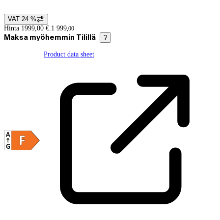
VAT 24 %
Price details
Hinta 1999,00 €.
1 999
,
00
Maksa myöhemmin Tilillä
?
Product data sheet