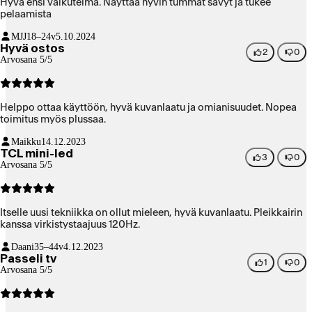
Hyvä ensi vaikutelma. Näyttää hyvin tummat sävyt ja tukee
pelaamista
MJJ
18–24v
5.10.2024
Hyvä ostos
2
0
Arvosana 5/5
Helppo ottaa käyttöön, hyvä kuvanlaatu ja omianisuudet. Nopea
toimitus myös plussaa.
Maikku
14.12.2023
TCL mini-led
3
0
Arvosana 5/5
Itselle uusi tekniikka on ollut mieleen, hyvä kuvanlaatu. Pleikkairin
kanssa virkistystaajuus 120Hz.
Daani
35–44v
4.12.2023
Passeli tv
1
0
Arvosana 5/5