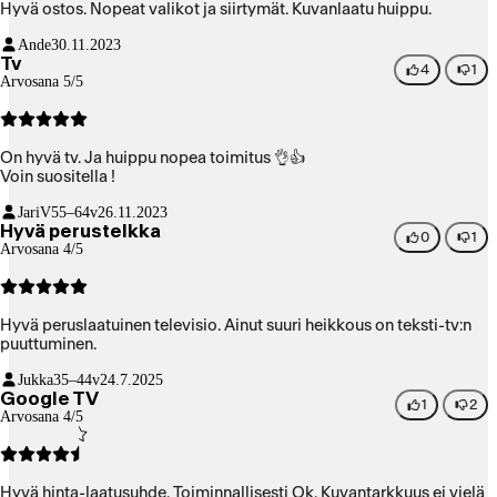
Hyvä ostos. Nopeat valikot ja siirtymät. Kuvanlaatu huippu.
Ande
30.11.2023
Tv
4
1
Arvosana 5/5
On hyvä tv. Ja huippu nopea toimitus 👌👍
Voin suositella !
JariV
55–64v
26.11.2023
Hyvä perustelkka
0
1
Arvosana 4/5
Hyvä peruslaatuinen televisio. Ainut suuri heikkous on teksti-tv:n
puuttuminen.
Jukka
35–44v
24.7.2025
Google TV
1
2
Arvosana 4/5
Hyvä hinta-laatusuhde. Toiminnallisesti Ok. Kuvantarkkuus ei vielä