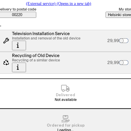
(External service) (Opens in a new tab)
elect order method
elivery to postal code
My sto
Saatavuustiedot
00220
Helsinki store
…
Television Installation Service
Installation and removal of the old device
Palvelun hin
29,99
Recycling of Old Device
Recycling of a similar device
Palvelun hin
29,99
Delivered
Not available
Ordered for pickup
Loading...