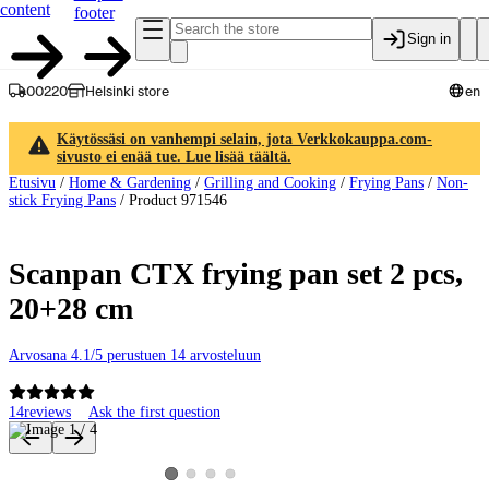
content
footer
Sign in
00220
Helsinki store
en
Käytössäsi on vanhempi selain, jota Verkkokauppa.com-
sivusto ei enää tue. Lue lisää täältä.
Etusivu
/
Home & Gardening
/
Grilling and Cooking
/
Frying Pans
/
Non-
stick Frying Pans
/
Product 971546
Scanpan CTX frying pan set 2 pcs,
20+28 cm
Arvosana 4.1/5 perustuen 14 arvosteluun
14
reviews
Ask the first question
Product images and videos
View product image 2
View product image 3
View product image 4
View product image 1