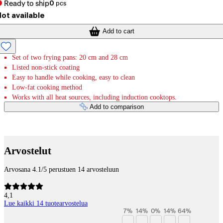
Ready to ship
0
pcs
ot available
Add to cart
Set of two frying pans: 20 cm and 28 cm
Listed non-stick coating
Easy to handle while cooking, easy to clean
Low-fat cooking method
Works with all heat sources, including induction cooktops.
Add to comparison
Payment services
Arvostelut
Arvosana 4.1/5 perustuen 14 arvosteluun
4,1
Lue kaikki 14 tuotearvostelua
7
%
14
%
0
%
14
%
64
%