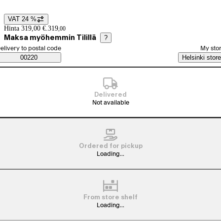
VAT 24 %
Price details
Hinta 319,00 €.
319
,
00
Maksa myöhemmin Tilillä
?
elect order method
elivery to postal code
My sto
Saatavuustiedot
00220
Helsinki store
Delivered
Not available
Ordered for pickup
Loading...
From store shelf
Loading...