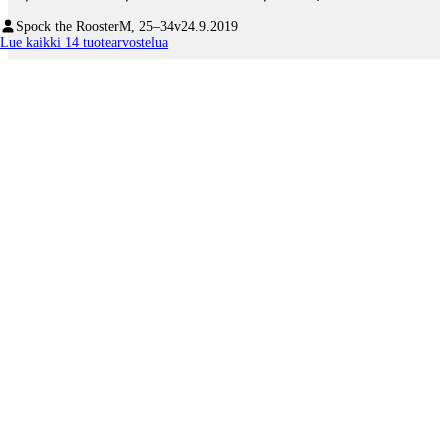
Spock the Rooster
M, 25–34v
24.9.2019
Lue kaikki 14 tuotearvostelua