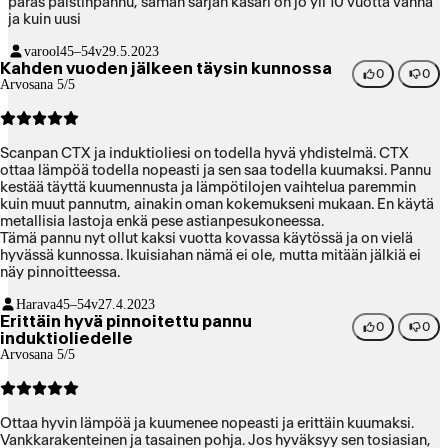
paras paistinpannu, saman sarjan kasari on jo yli 10 vuotta vanha
ja kuin uusi
varool
45–54v
29.5.2023
Kahden vuoden jälkeen täysin kunnossa
0
0
Arvosana 5/5
Scanpan CTX ja induktioliesi on todella hyvä yhdistelmä. CTX
ottaa lämpöä todella nopeasti ja sen saa todella kuumaksi. Pannu
kestää täyttä kuumennusta ja lämpötilojen vaihtelua paremmin
kuin muut pannutm, ainakin oman kokemukseni mukaan. En käytä
metallisia lastoja enkä pese astianpesukoneessa.
Tämä pannu nyt ollut kaksi vuotta kovassa käytössä ja on vielä
hyvässä kunnossa. Ikuisiahan nämä ei ole, mutta mitään jälkiä ei
näy pinnoitteessa.
Harava
45–54v
27.4.2023
Erittäin hyvä pinnoitettu pannu
0
0
induktioliedelle
Arvosana 5/5
Ottaa hyvin lämpöä ja kuumenee nopeasti ja erittäin kuumaksi.
Vankkarakenteinen ja tasainen pohja. Jos hyväksyy sen tosiasian,