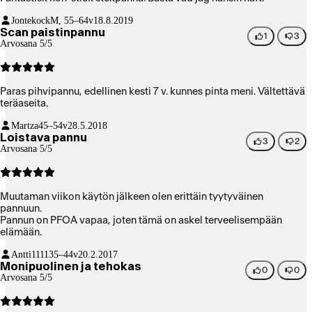
Jontekock
M, 55–64v
18.8.2019
Scan paistinpannu
1
3
Arvosana 5/5
Paras pihvipannu, edellinen kesti 7 v. kunnes pinta meni. Vältettävä
teräaseita.
Martza
45–54v
28.5.2018
Loistava pannu
3
2
Arvosana 5/5
Muutaman viikon käytön jälkeen olen erittäin tyytyväinen
pannuun.
Pannun on PFOA vapaa, joten tämä on askel terveelisempään
elämään.
Antti1111
35–44v
20.2.2017
Monipuolinen ja tehokas
0
0
Arvosana 5/5