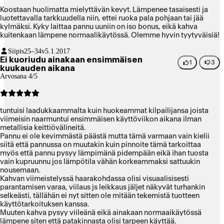
Koostaan huolimatta mielyttävän kevyt. Lämpenee tasaisesti ja
luotettavalla tarkkuudella niin, ettei ruoka pala pohjaan tai jää
kylmäksi. Kyky laittaa pannu uuniin on iso bonus, eikä kahva
kuitenkaan lämpene normaalikäytössä. Olemme hyvin tyytyväisiä!
Siipis
25–34v
5.1.2017
Ei kuoriudu ainakaan ensimmäisen
1
3
kuukauden aikana
Arvosana 4/5
tuntuisi laadukkaammalta kuin huokeammat kilpailijansa joista
viimeisin naarmuntui ensimmäisen käyttöviikon aikana ilman
metallisia keittiövälineitä.
Pannu ei ole kevimmästä päästä mutta tämä varmaan vain kielii
siitä että pannussa on muutakin kuin pinnoite tämä tarkoittaa
myös että pannu pysyy lämpimänä pidempään eikä ihan tuosta
vain kupruunnu jos lämpötila vähän korkeammaksi sattuukin
nousemaan.
Kahvan viimeistelyssä haarakohdassa olisi visuaalisisesti
parantamisen varaa, viilaus js leikkaus jäljet näkyvät turhankin
selkeästi, tällähän ei nyt sitten ole mitään tekemistä tuotteen
käyttötarkoituksen kanssa.
Muuten kahva pysyy viileänä eikä ainakaan normaaikäytössä
lämpene siten että patakinnasta olisi tarpeen käyttää.