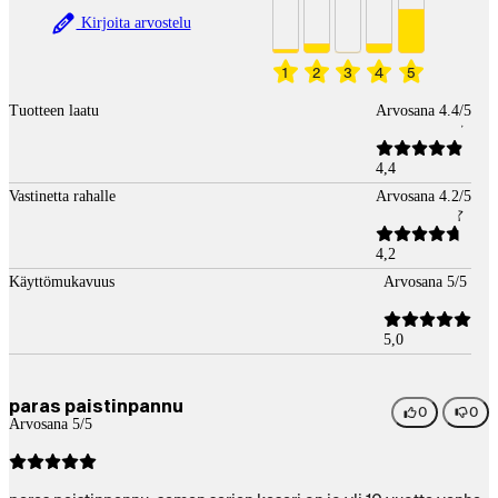
Kirjoita arvostelu
1
2
3
4
5
Tuotteen laatu
Arvosana 4.4/5
4,4
Vastinetta rahalle
Arvosana 4.2/5
4,2
Käyttömukavuus
Arvosana 5/5
5,0
paras paistinpannu
0
0
Arvosana 5/5