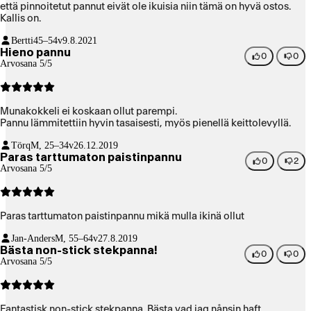
että pinnoitetut pannut eivät ole ikuisia niin tämä on hyvä ostos.
Kallis on.
Bertti
45–54v
9.8.2021
Hieno pannu
0
0
Arvosana 5/5
Munakokkeli ei koskaan ollut parempi.
Pannu lämmitettiin hyvin tasaisesti, myös pienellä keittolevyllä.
Törq
M, 25–34v
26.12.2019
Paras tarttumaton paistinpannu
0
2
Arvosana 5/5
Paras tarttumaton paistinpannu mikä mulla ikinä ollut
Jan-Anders
M, 55–64v
27.8.2019
Bästa non-stick stekpanna!
0
0
Arvosana 5/5
Fantastisk non-stick stekpanna. Bästa vad jag nånsin haft.