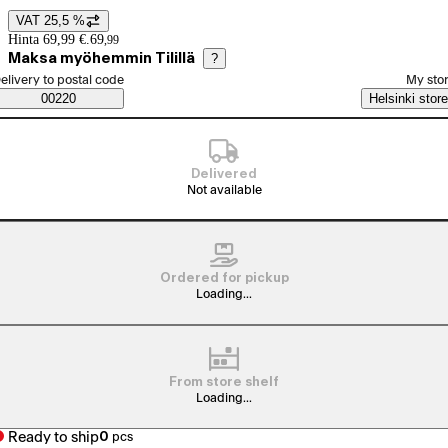
VAT 25,5 %
Price details
Hinta 69,99 €.
69
,
99
Maksa myöhemmin Tilillä
?
elect order method
elivery to postal code
My sto
Saatavuustiedot
00220
Helsinki store
Delivered
Not available
Ordered for pickup
Loading...
From store shelf
Loading...
Ready to ship
0
pcs