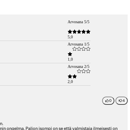
Arvosana 5/5
5,0
Arvosana 1/5
1,0
Arvosana 2/5
2,0
0
4
n.
enin ongelma. Paljon isompi on se että valmistaja ilmeisesti on