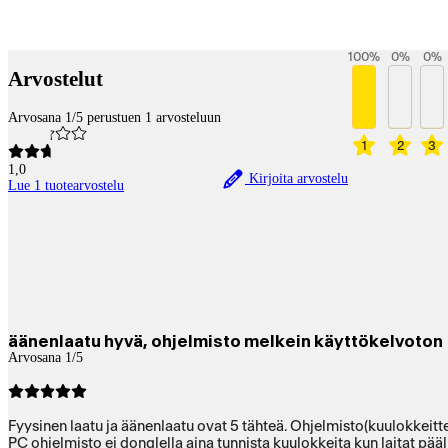
Payment services
100
%
0
%
0
%
Arvostelut
Arvosana 1/5 perustuen 1 arvosteluun
1
2
3
1,0
Kirjoita arvostelu
Lue 1 tuotearvostelu
äänenlaatu hyvä, ohjelmisto melkein käyttökelvoton
Arvosana 1/5
Fyysinen laatu ja äänenlaatu ovat 5 tähteä. Ohjelmisto(kuulokkeitt
PC ohjelmisto ei donglella aina tunnista kuulokkeita kun laitat pääl