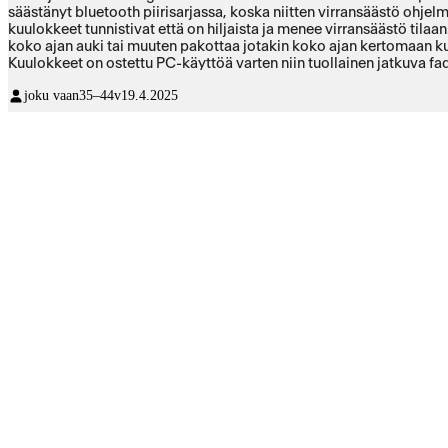
säästänyt bluetooth piirisarjassa, koska niitten virransäästö ohjelm
kuulokkeet tunnistivat että on hiljaista ja menee virransäästö tila
koko ajan auki tai muuten pakottaa jotakin koko ajan kertomaan kuu
Kuulokkeet on ostettu PC-käyttöä varten niin tuollainen jatkuva fad
joku vaan
35–44v
19.4.2025