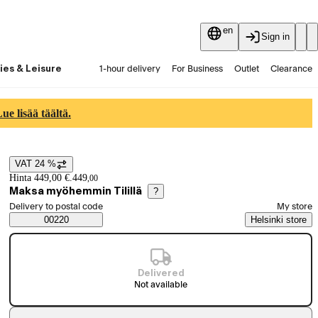
en
Sign in
ies & Leisure
1-hour delivery
For Business
Outlet
Clearance
Guides and articles
Vaihtokauppa
Services
Latest
e lisää täältä.
VAT 24 %
Price details
Hinta 449,00 €.
449
,
00
Maksa myöhemmin Tilillä
?
Select order method
Delivery to postal code
My store
Saatavuustiedot
00220
Helsinki store
Delivered
Not available