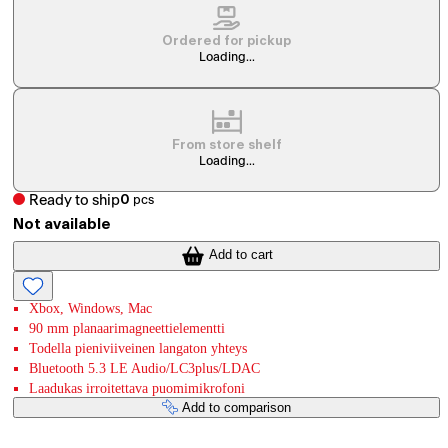
Ordered for pickup
Loading...
From store shelf
Loading...
Ready to ship
0
pcs
Not available
Add to cart
Xbox, Windows, Mac
90 mm planaarimagneettielementti
Todella pieniviiveinen langaton yhteys
Bluetooth 5.3 LE Audio/LC3plus/LDAC
Laadukas irroitettava puomimikrofoni
Add to comparison