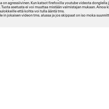
a on agressiivinen. Kun katsot firefoxilla youtube videota donglella 
an. Tuota asetusta ei voi muuttaa mistään valmistajan mukaan. Ainoa ki
lokkeille että kohta voi tulla ääntä tms.
e in jokaisen videon tms. alussa ja jos skippaat on iso moka suunnit