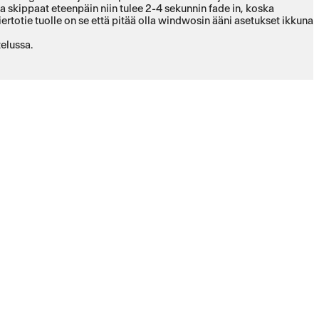
ja skippaat eteenpäin niin tulee 2-4 sekunnin fade in, koska
ertotie tuolle on se että pitää olla windwosin ääni asetukset ikkuna
telussa.