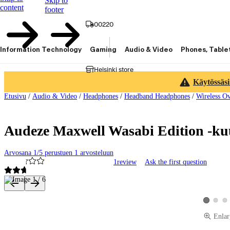
Skip to
content
footer
00220
Information Technology
Gaming
Audio & Video
Phones, Table
Helsinki store
Käytössäsi
Etusivu
/
Audio & Video
/
Headphones
/
Headband Headphones
/
Wireless O
Audeze Maxwell Wasabi Edition -ku
Arvosana 1/5 perustuen 1 arvosteluun
1
review
Ask the first question
Product images and videos
View pro
Vie
View prod
Enlar