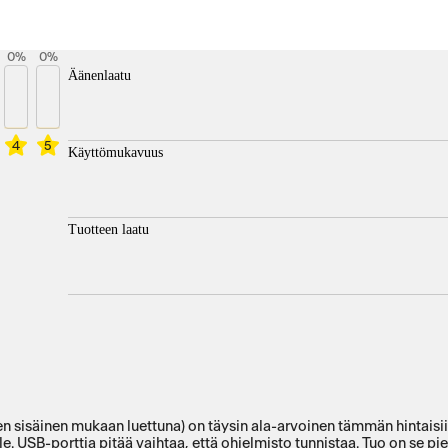
0
%
0
%
Äänenlaatu
4
5
Käyttömukavuus
Tuotteen laatu
en sisäinen mukaan luettuna) on täysin ala-arvoinen tämmän hintaisii
le. USB-porttia pitää vaihtaa, että ohjelmisto tunnistaa. Tuo on se pi