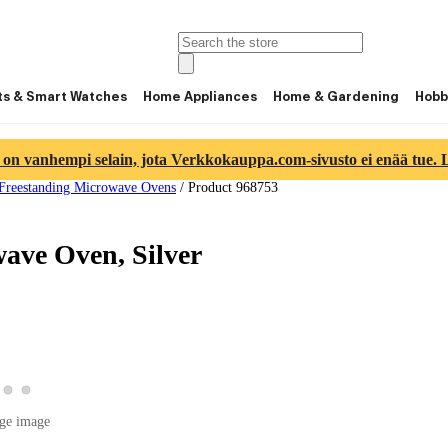
ts & Smart Watches
Home Appliances
Home & Gardening
Hobb
 on vanhempi selain, jota Verkkokauppa.com-sivusto ei enää tue. Lu
Freestanding Microwave Ovens
/
Product 968753
ve Oven, Silver
w product image 2
View product image 3
View product image 4
roduct image 1
ge image