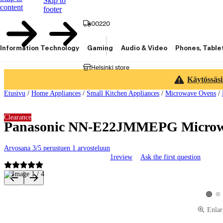
Skip to
content
footer
00220
Information Technology
Gaming
Audio & Video
Phones, Table
Helsinki store
Käytössäsi
Etusivu
/
Home Appliances
/
Small Kitchen Appliances
/
Microwave Ovens
/
Clearance
Panasonic NN-E22JMMEPG Microwa
Arvosana 3/5 perustuen 1 arvosteluun
1
review
Ask the first question
Product images and videos
Vie
View p
Enlar