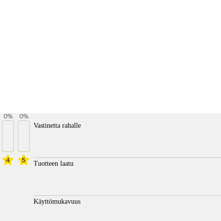
0
%
0
%
Vastinetta rahalle
4
5
Tuotteen laatu
Käyttömukavuus