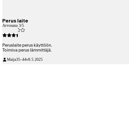
Perus laite
Arvosana 3/5
Peruslaite perus käyttöön.
Toimiva perus lämmittäjä.
Maija
35–44v
8.5.2025