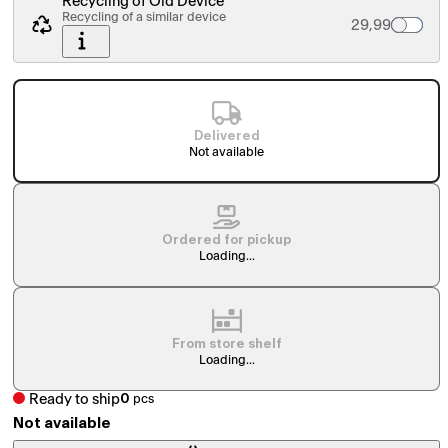
Recycling of Old Device
Recycling of a similar device
Palvelun hinta
29,99
Delivered
Not available
Ordered for pickup
Loading...
From store shelf
Loading...
Ready to ship
0
pcs
Not available