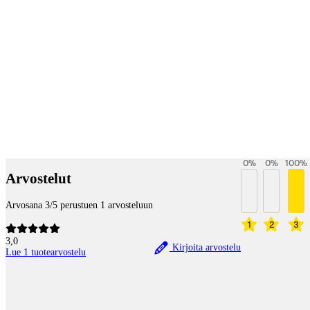
Payment services
0
%
0
%
100
%
Arvostelut
Arvosana 3/5 perustuen 1 arvosteluun
1
2
3
3,0
Kirjoita arvostelu
Lue 1 tuotearvostelu