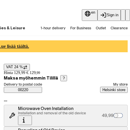
en
Sign in
ies & Leisure
1-hour delivery
For Business
Outlet
Clearance
Guides and articles
Vaihtokauppa
Services
Latest
e lisää täältä.
VAT 24 %
Price details
Hinta 129,99 €.
129
,
99
Maksa myöhemmin Tilillä
?
Select order method
Delivery to postal code
My store
Saatavuustiedot
00220
Helsinki store
…
Microwave Oven Installation
Installation and removal of the old device
Palvelun hinta
49,99