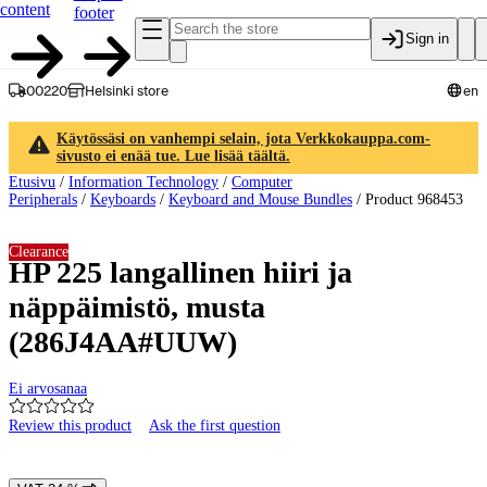
content
footer
Sign in
00220
Helsinki store
en
Käytössäsi on vanhempi selain, jota Verkkokauppa.com-
sivusto ei enää tue. Lue lisää täältä.
Etusivu
/
Information Technology
/
Computer
Peripherals
/
Keyboards
/
Keyboard and Mouse Bundles
/
Product 968453
Clearance
HP 225 langallinen hiiri ja
näppäimistö, musta
(286J4AA#UUW)
Ei arvosanaa
Review this product
Ask the first question
Product images and videos