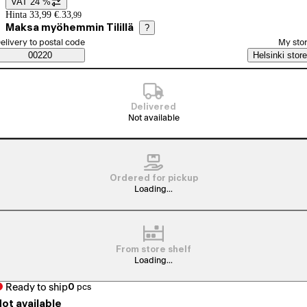
VAT 24 %
Price details
Hinta 33,99 €.
33
,
99
Maksa myöhemmin Tilillä
?
elect order method
elivery to postal code
My sto
Saatavuustiedot
00220
Helsinki store
Delivered
Not available
Ordered for pickup
Loading...
From store shelf
Loading...
Ready to ship
0
pcs
ot available