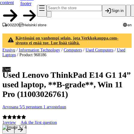
content
footer
Sign in
00220
Helsinki store
en
Käytössäsi on vanhempi selain, jota Verkkokauppa.com-
sivusto ei enää tue. Lue lisää täältä.
Etusivu
/
Information Technology
/
Computers
/
Used Computers
/
Used
Laptops
/
Product 968186
Used
Used Lenovo ThinkPad E14 G1 14”
used laptop, **B-grade**, Win 11
Pro (11003026761)
Arvosana 5/5 perustuen 1 arvosteluun
1
review
Ask the first question
Product images and videos