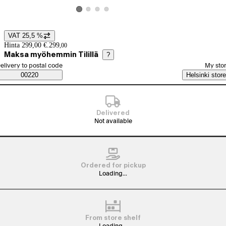
View product image 2
View product image 3
View product image 4
View product image 1
VAT 25,5 %
Price details
Hinta 299,00 €.
299
,
00
Maksa myöhemmin Tilillä
?
elect order method
elivery to postal code
My sto
Saatavuustiedot
00220
Helsinki store
Delivered
Not available
Ordered for pickup
Loading...
From store shelf