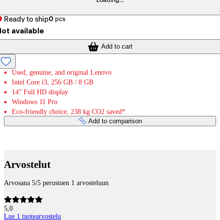
Loading...
Ready to ship
0
pcs
ot available
Add to cart
Used, genuine, and original Lenovo
Intel Core i3, 256 GB / 8 GB
14” Full HD display
Windows 11 Pro
Eco-friendly choice, 238 kg CO2 saved*
Add to comparison
Payment services
Arvostelut
Arvosana 5/5 perustuen 1 arvosteluun
5,0
Lue 1 tuotearvostelu