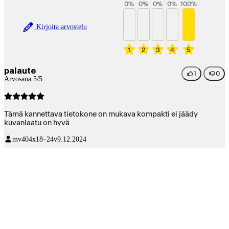
0
%
0
%
0
%
0
%
100
%
Kirjoita arvostelu
1
2
3
4
5
palaute
1
0
Arvosana 5/5
Tämä kannettava tietokone on mukava kompakti ei jäädy
kuvanlaatu on hyvä
mv404x
18–24v
9.12.2024