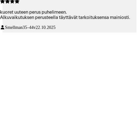
kuoret uuteen perus puhelimeen.
Alkuvaikutuksen perusteella täyttävät tarkoituksensa mainiosti.
Smellman
35–44v
22.10.2025