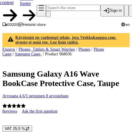
content
footer
Sign in
00220
Helsinki store
en
Käytössäsi on vanhempi selain, jota Verkkokauppa.com-
sivusto ei enää tue. Lue lisää täältä.
Etusivu
/
Phones, Tablets & Smart Watches
/
Phones
/
Phone
Cases
/
Samsung Cases
/
Product 968036
Samsung Galaxy A16 Wave
BookCase Protective Case, Taupe
Arvosana 4.6/5 perustuen 8 arvosteluun
8
reviews
Ask the first question
Product images and videos
VAT 25,5 %