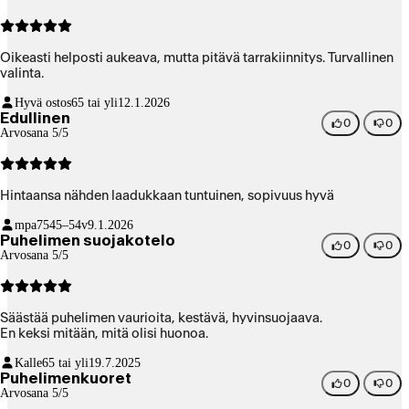
Oikeasti helposti aukeava, mutta pitävä tarrakiinnitys. Turvallinen
valinta.
Hyvä ostos
65 tai yli
12.1.2026
Edullinen
0
0
Arvosana 5/5
Hintaansa nähden laadukkaan tuntuinen, sopivuus hyvä
mpa75
45–54v
9.1.2026
Puhelimen suojakotelo
0
0
Arvosana 5/5
Säästää puhelimen vaurioita, kestävä, hyvinsuojaava.
En keksi mitään, mitä olisi huonoa.
Kalle
65 tai yli
19.7.2025
Puhelimenkuoret
0
0
Arvosana 5/5