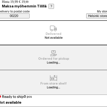
Price details
Hinta 19,99 €.
19
,
99
Maksa myöhemmin Tilillä
?
elect order method
elivery to postal code
My sto
Saatavuustiedot
00220
Helsinki store
Delivered
Not available
Ordered for pickup
Loading...
From store shelf
Loading...
Ready to ship
0
pcs
ot available