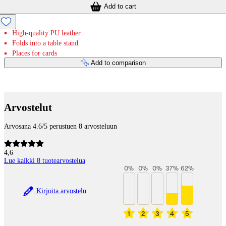
Add to cart
High-quality PU leather
Folds into a table stand
Places for cards
Add to comparison
Payment services
Arvostelut
Arvosana 4.6/5 perustuen 8 arvosteluun
4,6
Lue kaikki 8 tuotearvostelua
0
%
0
%
0
%
37
%
62
%
Kirjoita arvostelu
1
2
3
4
5