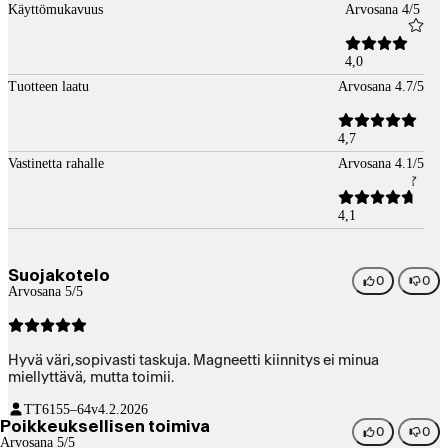
Käyttömukavuus
Arvosana 4/5
4,0
Tuotteen laatu
Arvosana 4.7/5
4,7
Vastinetta rahalle
Arvosana 4.1/5
4,1
Suojakotelo
0
0
Arvosana 5/5
Hyvä väri,sopivasti taskuja. Magneetti kiinnitys ei minua
miellyttävä, mutta toimii.
TT61
55–64v
4.2.2026
Poikkeuksellisen toimiva
0
0
Arvosana 5/5