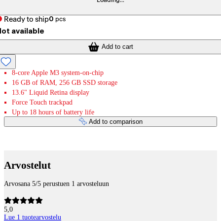
Loading...
Ready to ship
0
pcs
ot available
Add to cart
8-core Apple M3 system-on-chip
16 GB of RAM, 256 GB SSD storage
13.6" Liquid Retina display
Force Touch trackpad
Up to 18 hours of battery life
Add to comparison
Payment services
Arvostelut
Arvosana 5/5 perustuen 1 arvosteluun
5,0
Lue 1 tuotearvostelu