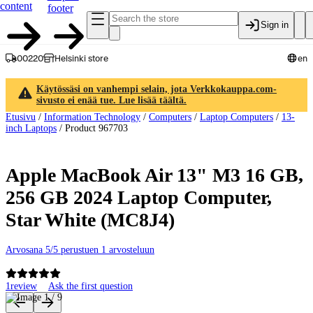
content
footer
Sign in
00220
Helsinki store
en
Käytössäsi on vanhempi selain, jota Verkkokauppa.com-
sivusto ei enää tue. Lue lisää täältä.
Etusivu
/
Information Technology
/
Computers
/
Laptop Computers
/
13-
inch Laptops
/
Product 967703
Apple MacBook Air 13" M3 16 GB,
256 GB 2024 Laptop Computer,
Star White (MC8J4)
Arvosana 5/5 perustuen 1 arvosteluun
1
review
Ask the first question
Product images and videos