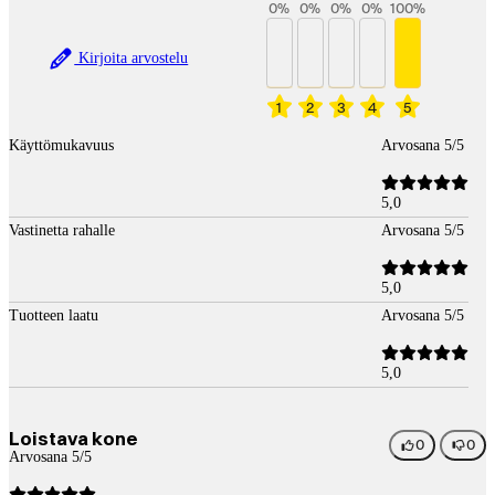
0
%
0
%
0
%
0
%
100
%
Kirjoita arvostelu
1
2
3
4
5
Käyttömukavuus
Arvosana 5/5
5,0
Vastinetta rahalle
Arvosana 5/5
5,0
Tuotteen laatu
Arvosana 5/5
5,0
Loistava kone
0
0
Arvosana 5/5