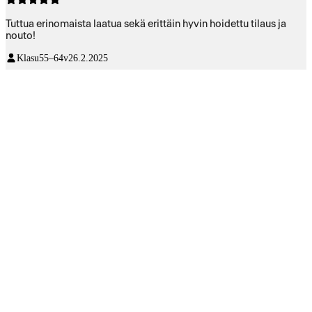
Tuttua erinomaista laatua sekä erittäin hyvin hoidettu tilaus ja
nouto!
Klasu
55–64v
26.2.2025