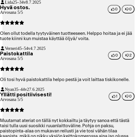
Lida
25–34v
8.7.2025
Hyvä ostos.
0
0
Arvosana 5/5
Olen ollut todella tyytyväinen tuotteeseen. Helppo hoitaa ja ei jää
tuote kiinni kun muistaa käyttää öljyä/ voita.
Verneri
45–54v
4.7.2025
Paistokattila
0
2
Arvosana 5/5
Oli tosi hyvä paistokattila helpo pestä ja voit laittaa tiskikonelle.
Nyan
35–44v
27.6.2025
Yllätti positiivisesti!
1
0
Arvosana 5/5
Muutamat ateriat on tällä nyt kokkailtu ja täytyy sanoa että tästä
taisi tulla uusi suosikki ruuanlaittoväline. Pohja on paksu,
paistopinta-alaa on mukavan reilusti ja vie tosi vähän tilaa
kaapista, mikä on pikku yksiön keittokomerossa aina iso plussa.