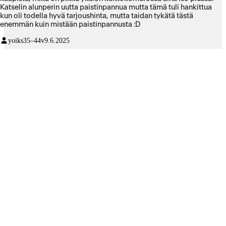
Katselin alunperin uutta paistinpannua mutta tämä tuli hankittua
kun oli todella hyvä tarjoushinta, mutta taidan tykätä tästä
enemmän kuin mistään paistinpannusta :D
yoiks
35–44v
9.6.2025