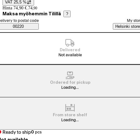
VAT 25,5 %
Price details
Hinta 74,90 €.
74
,
90
Maksa myöhemmin Tilillä
?
elect order method
elivery to postal code
My sto
Saatavuustiedot
00220
Helsinki store
Delivered
Not available
Ordered for pickup
Loading...
From store shelf
Loading...
Ready to ship
0
pcs
ot available