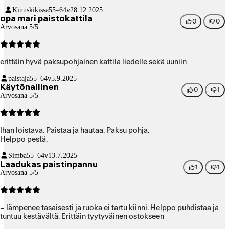
Kinuskikissa
55–64v
28.12.2025
opa mari paistokattila
0
0
Arvosana 5/5
erittäin hyvä paksupohjainen kattila liedelle sekä uuniin
paistaja
55–64v
5.9.2025
Käytönallinen
0
1
Arvosana 5/5
Ihan loistava. Paistaa ja hautaa. Paksu pohja.
Helppo pestä.
Simba
55–64v
13.7.2025
Laadukas paistinpannu
1
1
Arvosana 5/5
– lämpenee tasaisesti ja ruoka ei tartu kiinni. Helppo puhdistaa ja
tuntuu kestävältä. Erittäin tyytyväinen ostokseen