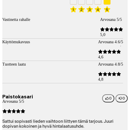
1
2
3
4
5
Vastinetta rahalle
Arvosana 5/5
5,0
Käyttömukavuus
Arvosana 4.6/5
4,6
Tuotteen laatu
Arvosana 4.8/5
4,8
Paistokasari
0
0
Arvosana 5/5
Sattui sopivasti lieden vaihtoon liittyen tämä tarjous. Juuri
dopivan kokoinen ja hyvä hintalaatusuhde.