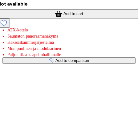
ot available
Add to cart
ATX-kotelo
Saumaton panoraamanäkymä
Kaksoiskammiojärjestelmä
Monipuolinen ja modulaarinen
Paljon tilaa kaapelinhallinnalle
Add to comparison
Payment services