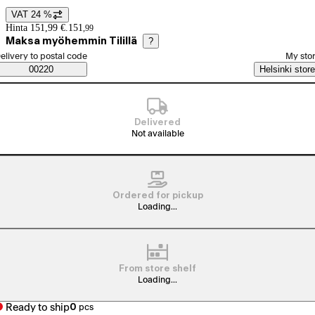
VAT 24 %
Price details
Hinta 151,99 €.
151
,
99
Maksa myöhemmin Tilillä
?
elect order method
elivery to postal code
My sto
Saatavuustiedot
00220
Helsinki store
Delivered
Not available
Ordered for pickup
Loading...
From store shelf
Loading...
Ready to ship
0
pcs