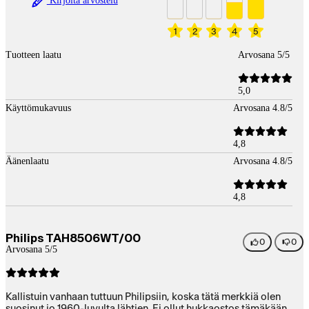
Kirjoita arvostelu
1
2
3
4
5
Tuotteen laatu
Arvosana 5/5
5,0
Käyttömukavuus
Arvosana 4.8/5
4,8
Äänenlaatu
Arvosana 4.8/5
4,8
Philips TAH8506WT/00
0
0
Arvosana 5/5
Kallistuin vanhaan tuttuun Philipsiin, koska tätä merkkiä olen
suosinut jo 1960-luvulta lähtien. Ei ollut hukkaostos tämäkään.