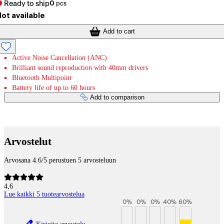
Ready to ship
0
pcs
ot available
Add to cart
Active Noise Cancellation (ANC)
Brilliant sound reproduction with 40mm drivers
Bluetooth Multipoint
Battery life of up to 60 hours
Add to comparison
Payment services
Arvostelut
Arvosana 4.6/5 perustuen 5 arvosteluun
4,6
Lue kaikki 5 tuotearvostelua
0
%
0
%
0
%
40
%
60
%