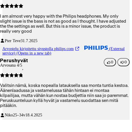
I am almost very happy with the Philips headphones. My only
slight issue is the bass is not as good as I thought. I have adjusted
the the settings as well. But this is a minor issue, the product is
really very good
Pter Teve
31.7.2025
Arvostelu kirjoitettu sivustolla philips.com
(External
service) (Opens in a new tab)
Perushyvät
0
0
Arvosana 4/5
Valitsin nämä, koska nopealla latauksella saa monta tuntia kestoa.
Äänenlaadussa ja vastamelussa tähän hintaan ei montaa
kilpailijaa, mutta vähän kun nostaa budjettia niin saa jo paremmat.
Peruskuunteluun kyllä hyvät ja vastamelu suodattaa sen mitä
pitääkin.
Niko
25–34v
18.4.2025