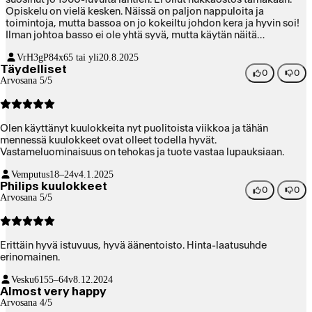
Opiskelu on vielä kesken. Näissä on paljon nappuloita ja
toimintoja, mutta bassoa on jo kokeiltu johdon kera ja hyvin soi!
Ilman johtoa basso ei ole yhtä syvä, mutta käytän näitä
enimmäkseen johdon kanssa. Aika painavat luurit, mutta
VrH3gP84x
65 tai yli
20.8.2025
toisaalta istuvat tiiviisti. Olen tyytyväinen ostokseeni!
Täydelliset
0
0
Arvosana 5/5
Olen käyttänyt kuulokkeita nyt puolitoista viikkoa ja tähän
mennessä kuulokkeet ovat olleet todella hyvät.
Vastameluominaisuus on tehokas ja tuote vastaa lupauksiaan.
Vemputus
18–24v
4.1.2025
Philips kuulokkeet
0
0
Arvosana 5/5
Erittäin hyvä istuvuus, hyvä äänentoisto. Hinta-laatusuhde
erinomainen.
Vesku61
55–64v
8.12.2024
Almost very happy
Arvosana 4/5