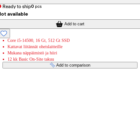
Ready to ship
0
pcs
ot available
Add to cart
Core i5-14500, 16 Gt, 512 Gt SSD
Kattavat liitännät oheislaitteille
Mukana näppäimistö ja hiiri
12 kk Basic On-Site takuu
Add to comparison
Payment services