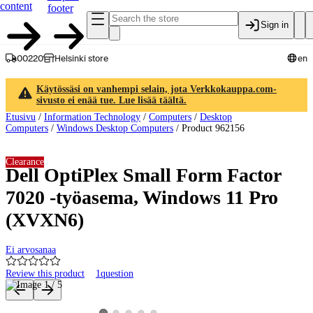
content
footer
Sign in
00220
Helsinki store
en
Käytössäsi on vanhempi selain, jota Verkkokauppa.com-
sivusto ei enää tue. Lue lisää täältä.
Etusivu
/
Information Technology
/
Computers
/
Desktop
Computers
/
Windows Desktop Computers
/
Product 962156
Clearance
Dell OptiPlex Small Form Factor
7020 -työasema, Windows 11 Pro
(XVXN6)
Ei arvosanaa
Review this product
1
question
Product images and videos