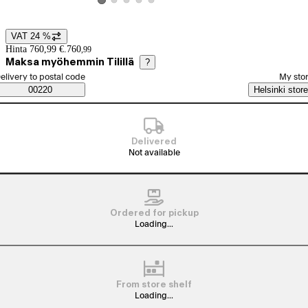
View product image 2
View product image 3
View product image 4
View product image 5
View product image 1
VAT 24 %
Price details
Hinta 760,99 €.
760
,
99
Maksa myöhemmin Tilillä
?
elect order method
elivery to postal code
My sto
Saatavuustiedot
00220
Helsinki store
Delivered
Not available
Ordered for pickup
Loading...
From store shelf
Loading...