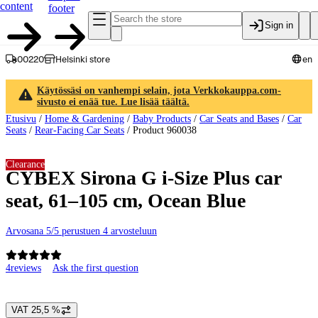
content
footer
Sign in
00220
Helsinki store
en
Käytössäsi on vanhempi selain, jota Verkkokauppa.com-
sivusto ei enää tue. Lue lisää täältä.
Etusivu
/
Home & Gardening
/
Baby Products
/
Car Seats and Bases
/
Car
Seats
/
Rear-Facing Car Seats
/
Product 960038
Clearance
CYBEX Sirona G i-Size Plus car
seat, 61–105 cm, Ocean Blue
Arvosana 5/5 perustuen 4 arvosteluun
4
reviews
Ask the first question
Product images and videos
VAT 25,5 %