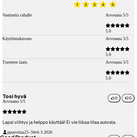
1
2
3
4
5
Vastinetta rahalle
Arvosana 5/5
5,0
Käyttömukavuus
Arvosana 5/5
5,0
Tuotteen laatu
Arvosana 5/5
5,0
Tosi hyvä
0
0
Arvosana 5/5
Lapsi viihtyy ja helppo käyttää! Ei vie liikaa tilaa autosta.
ppauviina
25–34v
6.3.2026