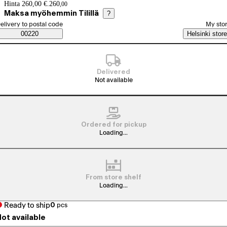
Price details
Hinta 260,00 €.
260
,
00
Maksa myöhemmin Tilillä
?
elect order method
elivery to postal code
My sto
Saatavuustiedot
00220
Helsinki store
Delivered
Not available
Ordered for pickup
Loading...
From store shelf
Loading...
Ready to ship
0
pcs
ot available