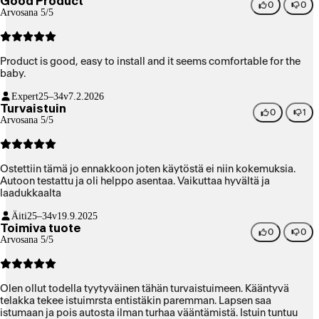
Good Product
0
0
Arvosana 5/5
Product is good, easy to install and it seems comfortable for the
baby.
Expert
25–34v
7.2.2026
Turvaistuin
0
1
Arvosana 5/5
Ostettiin tämä jo ennakkoon joten käytöstä ei niin kokemuksia.
Autoon testattu ja oli helppo asentaa. Vaikuttaa hyvältä ja
laadukkaalta
Äiti
25–34v
19.9.2025
Toimiva tuote
0
0
Arvosana 5/5
Olen ollut todella tyytyväinen tähän turvaistuimeen. Kääntyvä
telakka tekee istuimrsta entistäkin paremman. Lapsen saa
istumaan ja pois autosta ilman turhaa vääntämistä. Istuin tuntuu