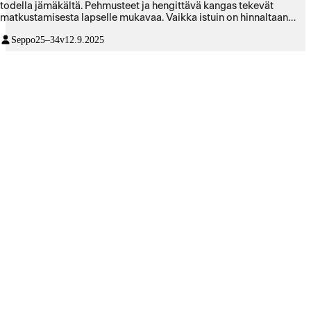
todella jämäkältä. Pehmusteet ja hengittävä kangas tekevät
matkustamisesta lapselle mukavaa. Vaikka istuin on hinnaltaan
vähän korkeampi, koen sen ehdottomasti hyväksi hankinnaksi.
Seppo
25–34v
12.9.2025