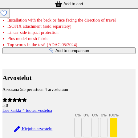
Add to cart
Installation with the back or face facing the direction of travel
ISOFIX attachment (sold separately)
Linear side impact protection
Plus model mesh fabric
Top scores in the test! (ADAC 05/2024)
Add to comparison
Payment services
Arvostelut
Arvosana 5/5 perustuen 4 arvosteluun
5,0
Lue kaikki 4 tuotearvostelua
0
%
0
%
0
%
0
%
100
%
Kirjoita arvostelu