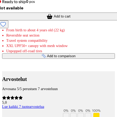
Ready to ship
0
pcs
ot available
Add to cart
From birth to about 4 years old (22 kg)
Reversible seat section
Travel system compatibility
XXL UPF50+ canopy with mesh window
Unpopped off-road tires
Add to comparison
Payment services
Arvostelut
Arvosana 5/5 perustuen 7 arvosteluun
5,0
Lue kaikki 7 tuotearvostelua
0
%
0
%
0
%
0
%
100
%