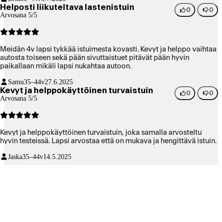
Helposti liikuteltava lastenistuin
0
0
Arvosana 5/5
Meidän 4v lapsi tykkää istuimesta kovasti. Kevyt ja helppo vaihtaa
autosta toiseen sekä pään sivuttaistuet pitävät pään hyvin
paikallaan mikäli lapsi nukahtaa autoon.
Samu
35–44v
27.6.2025
Kevyt ja helppokäyttöinen turvaistuin
0
0
Arvosana 5/5
Kevyt ja helppokäyttöinen turvaistuin, joka samalla arvosteltu
hyvin testeissä. Lapsi arvostaa että on mukava ja hengittävä istuin.
Jaska
35–44v
14.5.2025