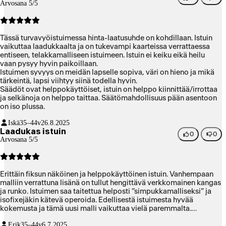
Arvosana 5/5
Tässä turvavyöistuimessa hinta-laatusuhde on kohdillaan. Istuin
vaikuttaa laadukkaalta ja on tukevampi kaarteissa verrattaessa
entiseen, telakkamalliseen istuimeen. Istuin ei keiku eikä heilu
vaan pysyy hyvin paikoillaan.
Istuimen syvyys on meidän lapselle sopiva, väri on hieno ja mikä
tärkeintä, lapsi viihtyy siinä todella hyvin.
Säädöt ovat helppokäyttöiset, istuin on helppo kiinnittää/irrottaa
ja selkänoja on helppo taittaa. Säätömahdollisuus pään asentoon
on iso plussa.
Iskä
35–44v
26.8.2025
Laadukas istuin
0
0
Arvosana 5/5
Erittäin fiksun näköinen ja helppokäyttöinen istuin. Vanhempaan
malliin verrattuna lisänä on tullut hengittävä verkkomainen kangas
ja runko. Istuimen saa taitettua helposti ”simpukkamalliseksi” ja
isofixejäkin kätevä operoida. Edellisestä istuimesta hyvää
kokemusta ja tämä uusi malli vaikuttaa vielä paremmalta.
Käyttökokemusta ei vielä ole, mutta vaikuttaa tosi hyvältä.
Erik
35–44v
6.7.2025