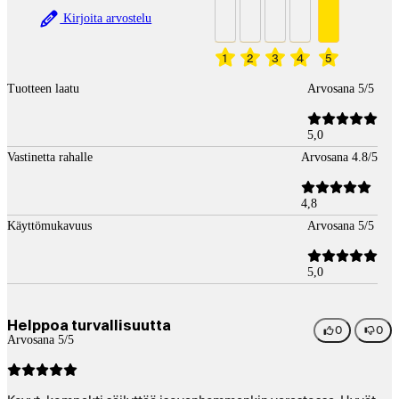
Kirjoita arvostelu
1
2
3
4
5
Tuotteen laatu
Arvosana 5/5
5,0
Vastinetta rahalle
Arvosana 4.8/5
4,8
Käyttömukavuus
Arvosana 5/5
5,0
Helppoa turvallisuutta
0
0
Arvosana 5/5