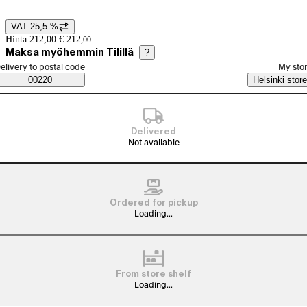
VAT 25,5 %
Price details
Hinta 212,00 €.
212
,
00
Maksa myöhemmin Tilillä
?
elect order method
elivery to postal code
My sto
Saatavuustiedot
00220
Helsinki store
Delivered
Not available
Ordered for pickup
Loading...
From store shelf
Loading...