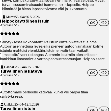
Kevyt, kompakti säilyttää isovanhemmankin varastossa. Hyvät
turvallisuusominaisuudet isommallekin lapselle. Helppo
kiinnittää ja hieno lapsen toivoma väri ja ulkomuoto.
Mumu
55–64v
26.5.2026
Helppokäyttöinen istuin
0
0
Arvosana 5/5
Säilytyksessä kokoontaittuva istuin erittäin kätevä tilaihme.
Autoon asennettuna leveä eikä pieneen autoon ainakaan kolme
istuinta mahtuisi vierekkäin. Istuimen valintaan vaikutti
"ilmastoitu" verkkokangas. Aiemmin istuimiin olen erikseen
hankkinut ilmastointia varten pehmusteen/suojan. Helppo asentaa
ja säätää. Torkkuvalle lapselle tykkään erikseen säädettävästä
HannaHe
35–44v
15.5.2026
niskatuesta.
Turvallinen ja kätevä
0
0
Arvosana 5/5
Autottomalle perheelle kätevää, kun ei vie paljoa tilaa
säilytyksessä.
Unikko
25–34v
12.1.2026
Turvallinen istuin
0
0