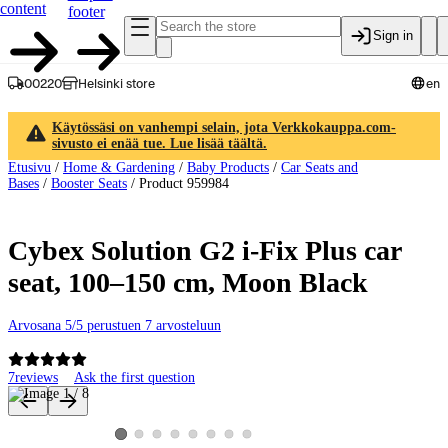
content
footer
Sign in
00220
Helsinki store
en
Käytössäsi on vanhempi selain, jota Verkkokauppa.com-
sivusto ei enää tue. Lue lisää täältä.
Etusivu
/
Home & Gardening
/
Baby Products
/
Car Seats and
Bases
/
Booster Seats
/
Product 959984
Cybex Solution G2 i-Fix Plus car
seat, 100–150 cm, Moon Black
Arvosana 5/5 perustuen 7 arvosteluun
7
reviews
Ask the first question
Product images and videos
View product image 2
View product image 3
View product image 4
View product image 5
View product image 6
View product image 7
View product image 8
View product image 1