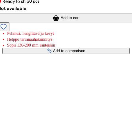
Ready to ship
0
pcs
ot available
Add to cart
Pehmeä, hengittävä ja kevyt
Helppo tarranauhakiinnitys
Sopii 130-200 mm ranteisiin
Add to comparison
Payment services