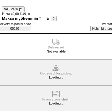
VAT 24 %
Price details
Hinta 49,00 €.
49
,
00
Maksa myöhemmin Tilillä
?
elect order method
elivery to postal code
My sto
Saatavuustiedot
00220
Helsinki store
Delivered
Not available
Ordered for pickup
Loading...
From store shelf
Loading...