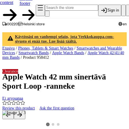
content
footer
Sign in
00220
Helsinki store
en
Käytössäsi on vanhempi selain, jota Verkkokauppa.com-
sivusto ei enää tue. Lue lisää täältä.
Etusivu
/
Phones, Tablets & Smart Watches
/
Smartwatches and Wearable
Devices
/
Smartwatch Bands
/
Apple Watch Bands
/
Apple Watch 42/41/40
mm Bands
/
Product 958412
Clearance
Apple Watch 42 mm sinertävä
Sport Loop -ranneke
Ei arvosanaa
Review this product
Ask the first question
Product images and videos
View product image 2
View product image 3
View product image 1