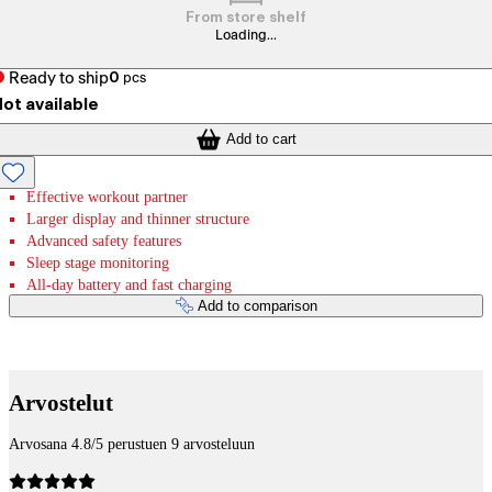
From store shelf
Loading...
Ready to ship
0
pcs
ot available
Add to cart
Effective workout partner
Larger display and thinner structure
Advanced safety features
Sleep stage monitoring
All-day battery and fast charging
Add to comparison
Payment services
Arvostelut
Arvosana 4.8/5 perustuen 9 arvosteluun