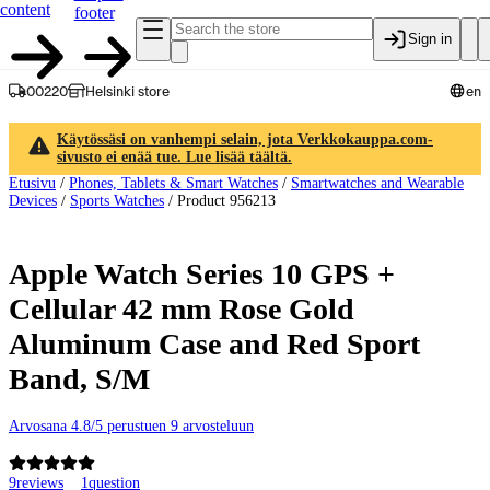
content
footer
Sign in
00220
Helsinki store
en
Käytössäsi on vanhempi selain, jota Verkkokauppa.com-
sivusto ei enää tue. Lue lisää täältä.
Etusivu
/
Phones, Tablets & Smart Watches
/
Smartwatches and Wearable
Devices
/
Sports Watches
/
Product 956213
Apple Watch Series 10 GPS +
Cellular 42 mm Rose Gold
Aluminum Case and Red Sport
Band, S/M
Arvosana 4.8/5 perustuen 9 arvosteluun
9
reviews
1
question