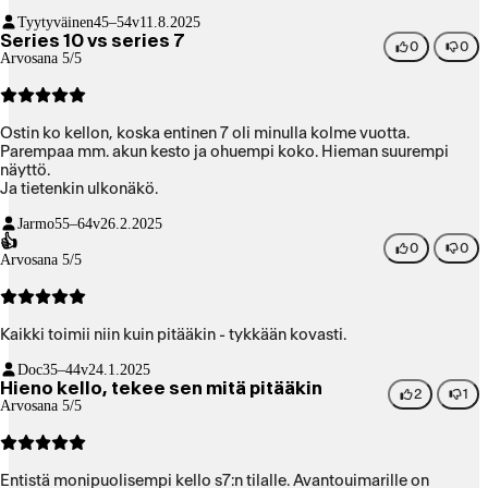
Tyytyväinen
45–54v
11.8.2025
Series 10 vs series 7
0
0
Arvosana 5/5
Ostin ko kellon, koska entinen 7 oli minulla kolme vuotta.
Parempaa mm. akun kesto ja ohuempi koko. Hieman suurempi
näyttö.
Ja tietenkin ulkonäkö.
Jarmo
55–64v
26.2.2025
👍
0
0
Arvosana 5/5
Kaikki toimii niin kuin pitääkin - tykkään kovasti.
Doc
35–44v
24.1.2025
Hieno kello, tekee sen mitä pitääkin
2
1
Arvosana 5/5
Entistä monipuolisempi kello s7:n tilalle. Avantouimarille on