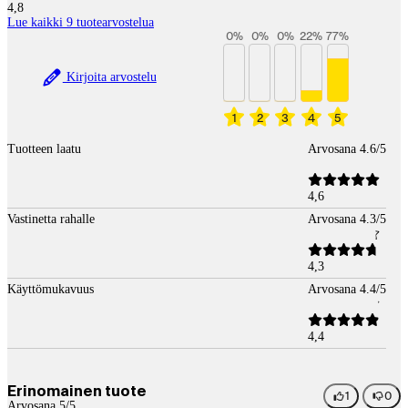
4,8
Lue kaikki 9 tuotearvostelua
0
%
0
%
0
%
22
%
77
%
Kirjoita arvostelu
1
2
3
4
5
Tuotteen laatu
Arvosana 4.6/5
4,6
Vastinetta rahalle
Arvosana 4.3/5
4,3
Käyttömukavuus
Arvosana 4.4/5
4,4
Erinomainen tuote
1
0
Arvosana 5/5