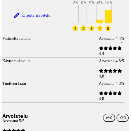
0
%
2
%
0
%
21
%
76
%
Kirjoita arvostelu
1
2
3
4
5
Vastinetta rahalle
Arvosana 4.4/5
4,4
Käyttömukavuus
Arvosana 4.8/5
4,8
Tuotteen laatu
Arvosana 4.8/5
4,8
Arvoistelu
0
0
Arvosana 5/5