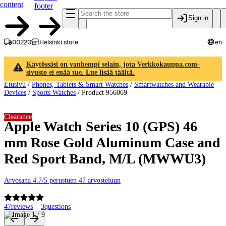
content
footer
Sign in
00220
Helsinki store
en
Käytössäsi on vanhempi selain, jota Verkkokauppa.com-
sivusto ei enää tue. Lue lisää täältä.
Etusivu
/
Phones, Tablets & Smart Watches
/
Smartwatches and Wearable
Devices
/
Sports Watches
/
Product 956069
Clearance
Apple Watch Series 10 (GPS) 46
mm Rose Gold Aluminum Case and
Red Sport Band, M/L (MWWU3)
Arvosana 4.7/5 perustuen 47 arvosteluun
47
reviews
3
questions
Product images and videos