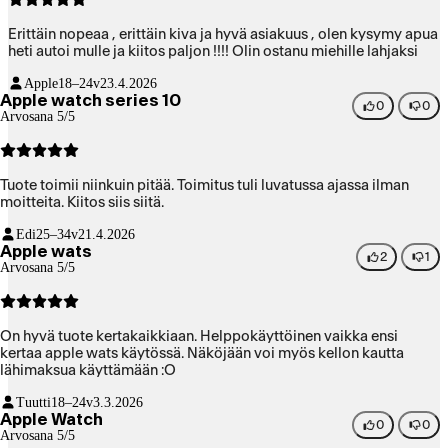
Erittäin nopeaa , erittäin kiva ja hyvä asiakuus , olen kysymy apua
heti autoi mulle ja kiitos paljon !!!! Olin ostanu miehille lahjaksi
Apple
18–24v
23.4.2026
Apple watch series 10
0
0
Arvosana 5/5
Tuote toimii niinkuin pitää. Toimitus tuli luvatussa ajassa ilman
moitteita. Kiitos siis siitä.
Edi
25–34v
21.4.2026
Apple wats
2
1
Arvosana 5/5
On hyvä tuote kertakaikkiaan. Helppokäyttöinen vaikka ensi
kertaa apple wats käytössä. Näköjään voi myös kellon kautta
lähimaksua käyttämään :O
Tuutti
18–24v
3.3.2026
Apple Watch
0
0
Arvosana 5/5