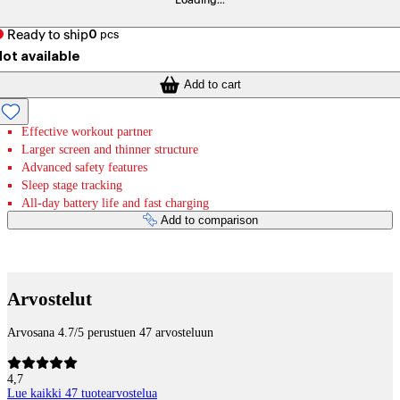
Loading...
Ready to ship
0
pcs
ot available
Add to cart
Effective workout partner
Larger screen and thinner structure
Advanced safety features
Sleep stage tracking
All-day battery life and fast charging
Add to comparison
Payment services
Arvostelut
Arvosana 4.7/5 perustuen 47 arvosteluun
4,7
Lue kaikki 47 tuotearvostelua