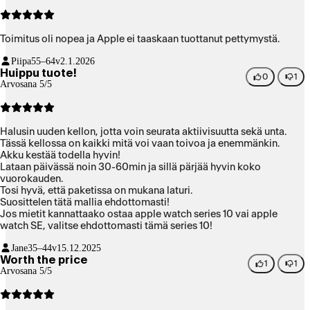
Toimitus oli nopea ja Apple ei taaskaan tuottanut pettymystä.
Piipa
55–64v
2.1.2026
Huippu tuote!
0
1
Arvosana 5/5
Halusin uuden kellon, jotta voin seurata aktiivisuutta sekä unta.
Tässä kellossa on kaikki mitä voi vaan toivoa ja enemmänkin.
Akku kestää todella hyvin!
Lataan päivässä noin 30-60min ja sillä pärjää hyvin koko
vuorokauden.
Tosi hyvä, että paketissa on mukana laturi.
Suosittelen tätä mallia ehdottomasti!
Jos mietit kannattaako ostaa apple watch series 10 vai apple
watch SE, valitse ehdottomasti tämä series 10!
Jane
35–44v
15.12.2025
Worth the price
1
1
Arvosana 5/5