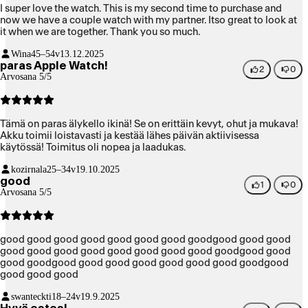
I super love the watch. This is my second time to purchase and
now we have a couple watch with my partner. Itso great to look at
it when we are together. Thank you so much.
Wina
45–54v
13.12.2025
paras Apple Watch!
2
0
Arvosana 5/5
Tämä on paras älykello ikinä! Se on erittäin kevyt, ohut ja mukava!
Akku toimii loistavasti ja kestää lähes päivän aktiivisessa
käytössä! Toimitus oli nopea ja laadukas.
kozirnala
25–34v
19.10.2025
good
1
0
Arvosana 5/5
good good good good good good good goodgood good good
good good good good good good good good goodgood good
good goodgood good good good good good good goodgood
good good good
swanteckti
18–24v
19.9.2025