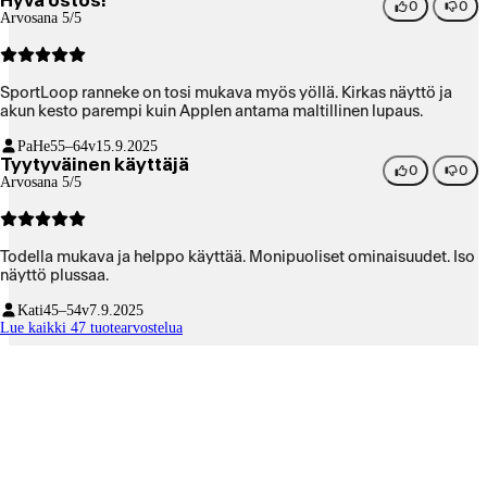
Hyvä ostos!
0
0
Arvosana 5/5
SportLoop ranneke on tosi mukava myös yöllä. Kirkas näyttö ja
akun kesto parempi kuin Applen antama maltillinen lupaus.
PaHe
55–64v
15.9.2025
Tyytyväinen käyttäjä
0
0
Arvosana 5/5
Todella mukava ja helppo käyttää. Monipuoliset ominaisuudet. Iso
näyttö plussaa.
Kati
45–54v
7.9.2025
Lue kaikki 47 tuotearvostelua