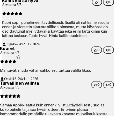
Kallis mutta hyvä
1
0
Arvosana 5/5
Kuori sopii puhelimeen täydellisesti. Itsellä oli nahkainen suoja
ennen ja vierastin ajatusta silikonipinnasta, mutta käytössä on
osoittautunut miellyttäväksi käyttää eikä esim tartu kiinni kun
laittaa taskuun. Tuote hyvä. Hinta kalliinpuoleinen.
Jugi
45–54v
21.12.2024
Kuoret
0
0
Arvosana 4/5
Mahtavat, mutta vähän sähköiset, tarttuu välillä likaa.
Onski
18–24v
11.1.2026
Turvallinen valinta
0
0
Arvosana 4/5
Samaa Apple-laatua kuin ennenkin, istuu täydellisesti, suojaa
koko puhelinta ja saa hyvän otteen. Erityinen plussa
kameramodulin ympärille tulevasta kovasta muovikauluksesta.