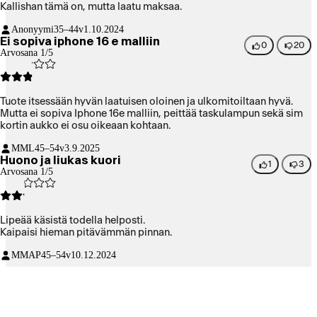
Kallishan tämä on, mutta laatu maksaa.
Anonyymi
35–44v
1.10.2024
Ei sopiva iphone 16 e malliin
0
20
Arvosana 1/5
Tuote itsessään hyvän laatuisen oloinen ja ulkomitoiltaan hyvä.
Mutta ei sopiva Iphone 16e malliin, peittää taskulampun sekä sim
kortin aukko ei osu oikeaan kohtaan.
MML
45–54v
3.9.2025
Huono ja liukas kuori
1
3
Arvosana 1/5
Lipeää käsistä todella helposti.
Kaipaisi hieman pitävämmän pinnan.
MMAP
45–54v
10.12.2024