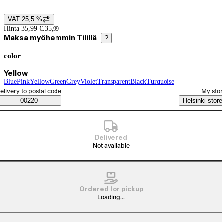
VAT 25,5 %
Price details
Hinta 35,99 €.
35
,
99
Maksa myöhemmin Tilillä
?
color
Product variants
Current selection Yellow
Yellow
Blue
(
Pink
color
(
Yellow
color
)
)
(
Green
color
)
(
Grey
color
(
Violet
color
)
)
(
Transparent
color
)
(
Black
color
(
Turquoise
)
color
)
(
color
)
elect order method
elivery to postal code
My sto
Saatavuustiedot
00220
Helsinki store
Delivered
Not available
Ordered for pickup
Loading...