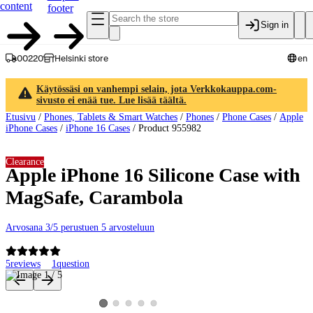
content
footer
Sign in
00220
Helsinki store
en
Käytössäsi on vanhempi selain, jota Verkkokauppa.com-
sivusto ei enää tue. Lue lisää täältä.
Etusivu
/
Phones, Tablets & Smart Watches
/
Phones
/
Phone Cases
/
Apple
iPhone Cases
/
iPhone 16 Cases
/
Product 955982
Clearance
Apple iPhone 16 Silicone Case with
MagSafe, Carambola
Arvosana 3/5 perustuen 5 arvosteluun
5
reviews
1
question
Product images and videos
View product image 2
View product image 3
View product image 4
View product image 5
View product image 1