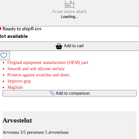
From store shelf
Loading...
Ready to ship
0
pcs
ot available
Add to cart
Original equipment manufacturer (OEM) part
Smooth and soft silicone surface
Protects against scratches and dents
Improve grip
MagSafe
Add to comparison
Payment services
Arvostelut
Arvosana 3/5 perustuen 5 arvosteluun