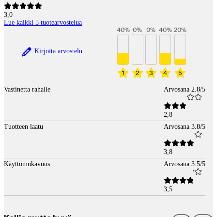
3,0
Lue kaikki 5 tuotearvostelua
40
%
0
%
0
%
40
%
20
%
Kirjoita arvostelu
1
2
3
4
5
Vastinetta rahalle
Arvosana 2.8/5
2,8
Tuotteen laatu
Arvosana 3.8/5
3,8
Käyttömukavuus
Arvosana 3.5/5
3,5