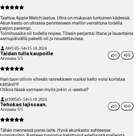
Taattua Apple Watch laatua. Ultra on mukavan tuntuinen kädessä.
Akun kesto on ultrassa perinteiseen malliin verrattuna todella
paljon parempi.
Toimitusaika oli todella nopea. Tilasin perjantai iltana ja lauantaina
aamupäivällä paketti oli jo noudettavissa.
AWU
45–54v
15.10.2024
Taidan tulla kaupoille
1
5
Arvosana 5/5
Ihan tuon oliivin vihreän rannekkeen vuoksi kello voisi koristaa
kättäni!💚
Olikos tässä varmaan myös jokin 🦽-asetus?
pt1095
45–54v
3.10.2024
Tehokas lajissaan.
1
0
Arvosana 5/5
Tähän mennessä paras laite. Hyvä akunkesto suhteessa
toimintoihin. Ranteen tunnistus kehittynyt edellisistä malleista.