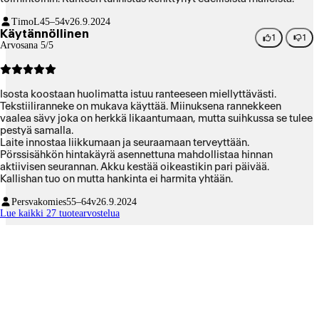
TimoL
45–54v
26.9.2024
Käytännöllinen
1
1
Arvosana 5/5
Isosta koostaan huolimatta istuu ranteeseen miellyttävästi.
Tekstiiliranneke on mukava käyttää. Miinuksena rannekkeen
vaalea sävy joka on herkkä likaantumaan, mutta suihkussa se tulee
pestyä samalla.
Laite innostaa liikkumaan ja seuraamaan terveyttään.
Pörssisähkön hintakäyrä asennettuna mahdollistaa hinnan
aktiivisen seurannan. Akku kestää oikeastikin pari päivää.
Kallishan tuo on mutta hankinta ei harmita yhtään.
Persvakomies
55–64v
26.9.2024
Lue kaikki 27 tuotearvostelua