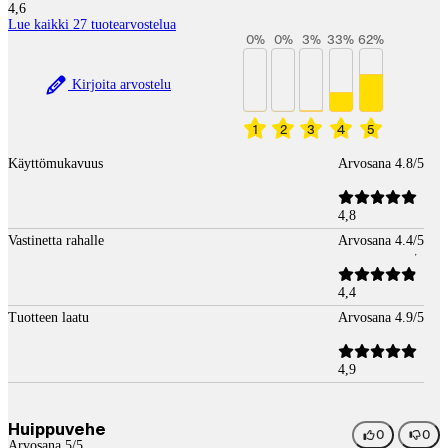
4,6
Lue kaikki 27 tuotearvostelua
0
%
0
%
3
%
33
%
62
%
Kirjoita arvostelu
1
2
3
4
5
Käyttömukavuus
Arvosana 4.8/5
4,8
Vastinetta rahalle
Arvosana 4.4/5
4,4
Tuotteen laatu
Arvosana 4.9/5
4,9
Huippuvehe
0
0
Arvosana 5/5