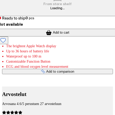
From store shelf
Loading...
Ready to ship
0
pcs
ot available
Add to cart
The brightest Apple Watch display
Up to 36 hours of battery life
Waterproof up to 100 m
Customizable Function Button
ECG and blood oxygen level measurement
Add to comparison
Payment services
Arvostelut
Arvosana 4.6/5 perustuen 27 arvosteluun