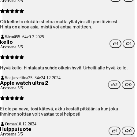
Arvosana 5/5
Oli kellosta etukäteistietoa mutta yllätyin silti positiivisesti.
Hinta on ainoa asia, mistä voi antaa moitteen.
Särmä
55–64v
9.2.2025
kello
1
1
Arvosana 5/5
Hyvä kello, hintalaatu suhde oikein hyvä. Urheilijalle hyvä kello.
Sonjaeveliina
25–34v
24.12.2024
Apple watch ultra 2
2
0
Arvosana 5/5
Ei ole painava, tosi kätevä, akku kestää pitkään ja kun joku
ihminen soittaa voit vastaa tosi helposti
Osman
10.12.2024
Huipputuote
1
0
Arvosana 5/5