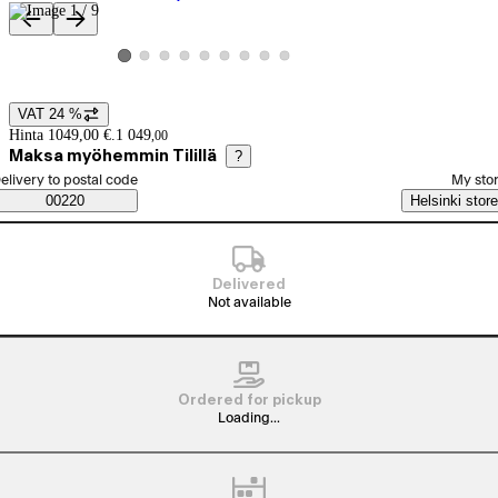
Product images and videos
View product image 2
View product image 3
View product image 4
View product image 5
View product image 6
View product image 7
View product image 8
View product image 9
View product image 1
VAT 24 %
Price details
Hinta 1049,00 €.
1 049
,
00
Maksa myöhemmin Tilillä
?
elect order method
elivery to postal code
My sto
Saatavuustiedot
00220
Helsinki store
Delivered
Not available
Ordered for pickup
Loading...