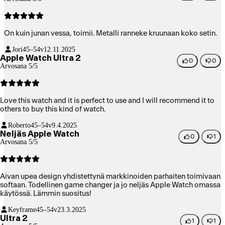
On kuin junan vessa, toimii. Metalli ranneke kruunaan koko setin.
Jori
45–54v
12.11.2025
Apple Watch Ultra 2
0
0
Arvosana 5/5
Love this watch and it is perfect to use and I will recommend it to
others to buy this kind of watch.
Roberto
45–54v
9.4.2025
Neljäs Apple Watch
0
1
Arvosana 5/5
Aivan upea design yhdistettynä markkinoiden parhaiten toimivaan
softaan. Todellinen game changer ja jo neljäs Apple Watch omassa
käytössä. Lämmin suositus!
Keyframe
45–54v
23.3.2025
Ultra 2
1
1