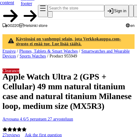
content
footer
Sign in
00220
Helsinki store
en
Käytössäsi on vanhempi selain, jota Verkkokauppa.com-
sivusto ei enää tue. Lue lisää täältä.
Etusivu
/
Phones, Tablets & Smart Watches
/
Smartwatches and Wearable
Devices
/
Sports Watches
/
Product 955949
Clearance
Apple Watch Ultra 2 (GPS +
Cellular) 49 mm natural titanium
case and natural titanium Milanese
loop, medium size (MX5R3)
Arvosana 4.6/5 perustuen 27 arvosteluun
27
reviews
Ask the first question