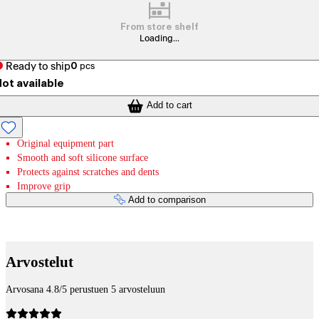
From store shelf
Loading...
Ready to ship
0
pcs
ot available
Add to cart
Original equipment part
Smooth and soft silicone surface
Protects against scratches and dents
Improve grip
Add to comparison
Payment services
Arvostelut
Arvosana 4.8/5 perustuen 5 arvosteluun