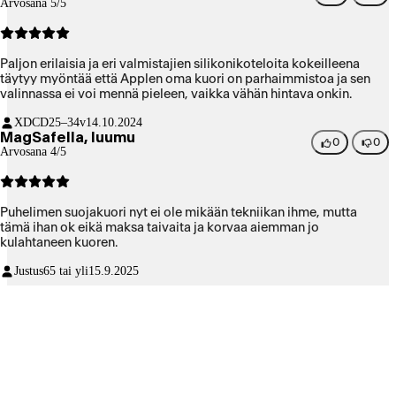
Arvosana 5/5
Paljon erilaisia ja eri valmistajien silikonikoteloita kokeilleena
täytyy myöntää että Applen oma kuori on parhaimmistoa ja sen
valinnassa ei voi mennä pieleen, vaikka vähän hintava onkin.
XDCD
25–34v
14.10.2024
MagSafella, luumu
0
0
Arvosana 4/5
Puhelimen suojakuori nyt ei ole mikään tekniikan ihme, mutta
tämä ihan ok eikä maksa taivaita ja korvaa aiemman jo
kulahtaneen kuoren.
Justus
65 tai yli
15.9.2025