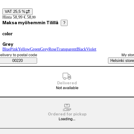
VAT 25,5 %
Price details
Hinta 58,99 €.
58
,
99
Maksa myöhemmin Tilillä
?
color
Product variants
Current selection Grey
Grey
Blue
(
Pink
color
(
Yellow
color
)
)
(
Green
color
)
(
Grey
color
(
Rose
color
)
(
Transparent
color
)
)
(
Black
color
(
Violet
)
color
)
(
color
)
elect order method
elivery to postal code
My sto
Saatavuustiedot
00220
Helsinki store
Delivered
Not available
Ordered for pickup
Loading...