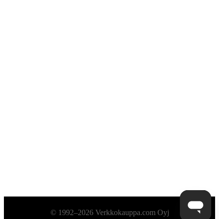
Alatunniste
© 1992–2026 Verkkokauppa.com Oyj