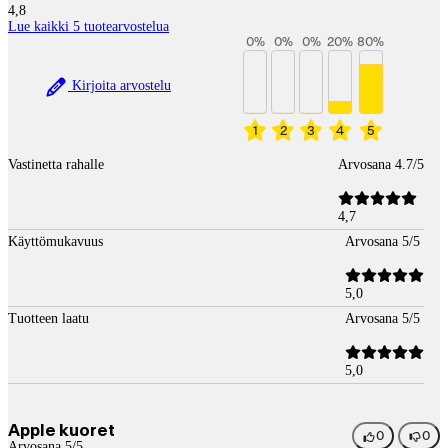
4,8
Lue kaikki 5 tuotearvostelua
0
%
0
%
0
%
20
%
80
%
Kirjoita arvostelu
1
2
3
4
5
Vastinetta rahalle
Arvosana 4.7/5
4,7
Käyttömukavuus
Arvosana 5/5
5,0
Tuotteen laatu
Arvosana 5/5
5,0
Apple kuoret
0
0
Arvosana 5/5