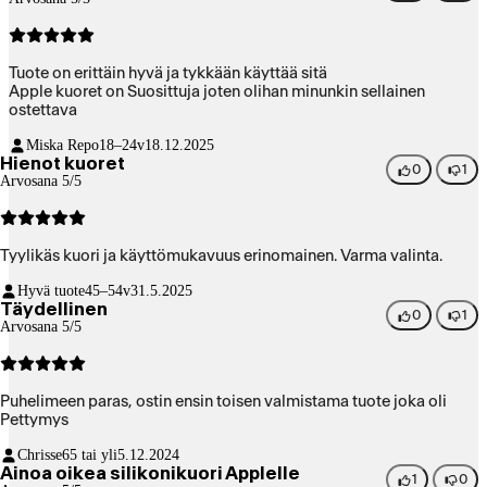
Tuote on erittäin hyvä ja tykkään käyttää sitä
Apple kuoret on Suosittuja joten olihan minunkin sellainen
ostettava
Miska Repo
18–24v
18.12.2025
Hienot kuoret
0
1
Arvosana 5/5
Tyylikäs kuori ja käyttömukavuus erinomainen. Varma valinta.
Hyvä tuote
45–54v
31.5.2025
Täydellinen
0
1
Arvosana 5/5
Puhelimeen paras, ostin ensin toisen valmistama tuote joka oli
Pettymys
Chrisse
65 tai yli
5.12.2024
Ainoa oikea silikonikuori Applelle
1
0