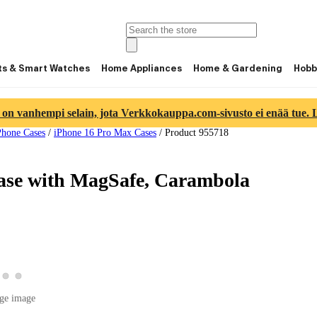
ts & Smart Watches
Home Appliances
Home & Gardening
Hobb
 on vanhempi selain, jota Verkkokauppa.com-sivusto ei enää tue. Lu
Phone Cases
/
iPhone 16 Pro Max Cases
/
Product 955718
Case with MagSafe, Carambola
w product image 2
View product image 3
View product image 4
roduct image 1
ge image