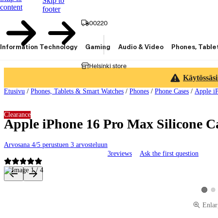
Skip to
content
footer
00220
Information Technology
Gaming
Audio & Video
Phones, Table
Helsinki store
Käytössäsi
Etusivu
/
Phones, Tablets & Smart Watches
/
Phones
/
Phone Cases
/
Apple i
Clearance
Apple iPhone 16 Pro Max Silicone 
Arvosana 4/5 perustuen 3 arvosteluun
3
reviews
Ask the first question
Product images and videos
Vie
View p
Enlar