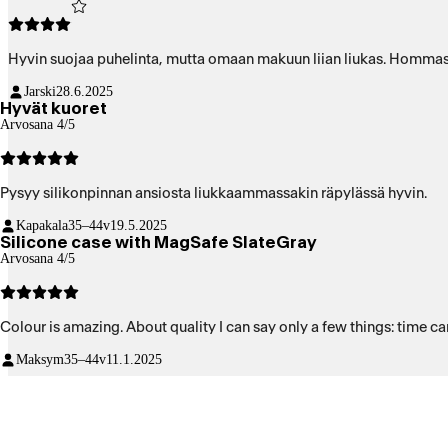
Hyvin suojaa puhelinta, mutta omaan makuun liian liukas. Hommasin
Jarski
28.6.2025
Hyvät kuoret
Arvosana 4/5
Pysyy silikonpinnan ansiosta liukkaammassakin räpylässä hyvin.
Kapakala
35–44v
19.5.2025
Silicone case with MagSafe SlateGray
Arvosana 4/5
Colour is amazing. About quality I can say only a few things: time ca
Maksym
35–44v
11.1.2025