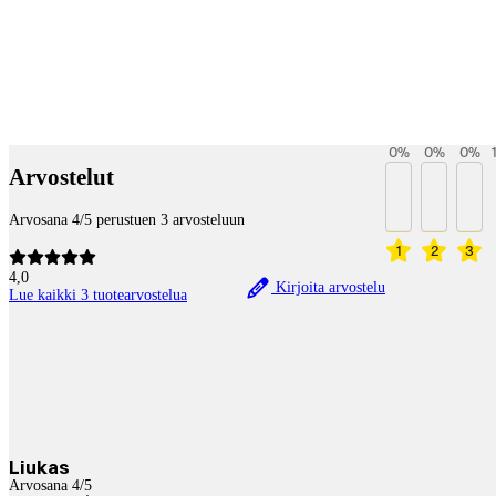
Payment services
0
%
0
%
0
%
Arvostelut
Arvosana 4/5 perustuen 3 arvosteluun
1
2
3
4,0
Kirjoita arvostelu
Lue kaikki 3 tuotearvostelua
Liukas
Arvosana 4/5