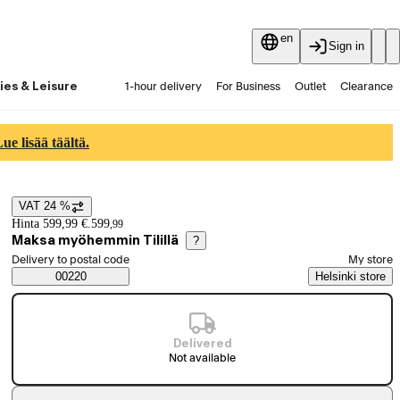
en
Sign in
ies & Leisure
1-hour delivery
For Business
Outlet
Clearance
Guides and articles
Vaihtokauppa
Services
Latest
e lisää täältä.
VAT 24 %
Price details
Hinta 599,99 €.
599
,
99
Maksa myöhemmin Tilillä
?
Select order method
Delivery to postal code
My store
Saatavuustiedot
00220
Helsinki store
Delivered
Not available