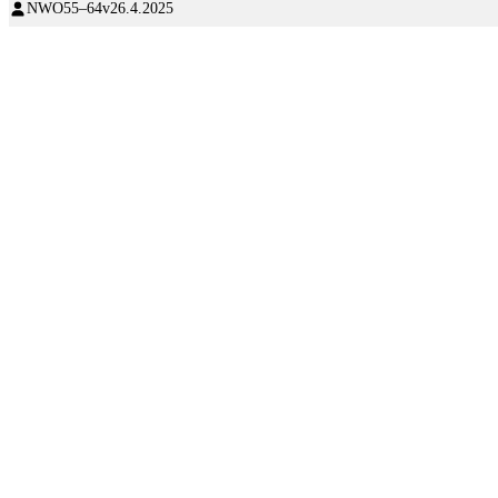
NWO
55–64v
26.4.2025