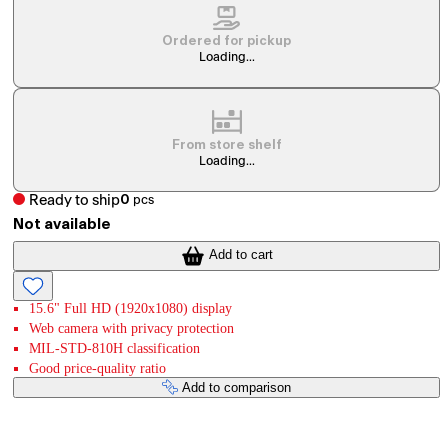
Ordered for pickup
Loading...
From store shelf
Loading...
Ready to ship
0
pcs
Not available
Add to cart
15.6" Full HD (1920x1080) display
Web camera with privacy protection
MIL-STD-810H classification
Good price-quality ratio
Add to comparison