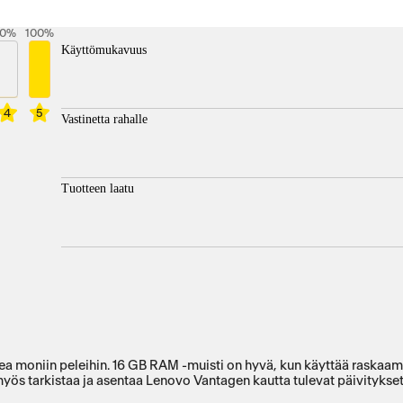
0
%
100
%
Käyttömukavuus
4
5
Vastinetta rahalle
Tuotteen laatu
On riittävän nopea prossa ja integroitu näytönohjain tarpeeksi nopea moniin peleihin. 16 GB RAM -muis
s tarkistaa ja asentaa Lenovo Vantagen kautta tulevat päivitykset