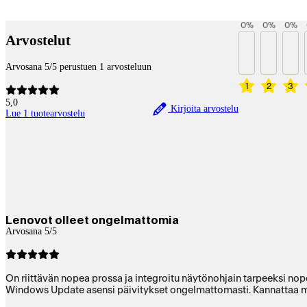
Payment services
0
%
0
%
0
%
Arvostelut
Arvosana 5/5 perustuen 1 arvosteluun
1
2
3
5,0
Kirjoita arvostelu
Lue 1 tuotearvostelu
Lenovot olleet ongelmattomia
Arvosana 5/5
Windows Update asensi päivitykset ongelmattomasti. Kannattaa myö