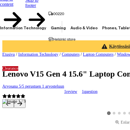
Skip to
content
footer
00220
Information Technology
Gaming
Audio & Video
Phones, Table
Helsinki store
Käytössäsi
Etusivu
/
Information Technology
/
Computers
/
Laptop Computers
/
Window
Clearance
Lenovo V15 Gen 4 15.6" Laptop Co
Arvosana 5/5 perustuen 1 arvosteluun
1
review
1
question
Product images and videos
View product ima
View produ
View 
View product im
Enlar