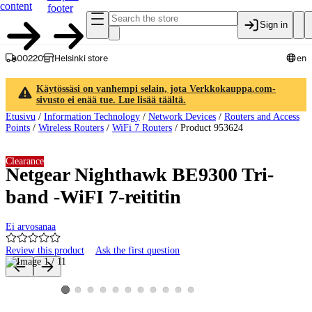
content
footer
Sign in
00220
Helsinki store
en
Käytössäsi on vanhempi selain, jota Verkkokauppa.com-
sivusto ei enää tue. Lue lisää täältä.
Etusivu
/
Information Technology
/
Network Devices
/
Routers and Access
Points
/
Wireless Routers
/
WiFi 7 Routers
/
Product 953624
Clearance
Netgear Nighthawk BE9300 Tri-
band -WiFI 7-reititin
Ei arvosanaa
Review this product
Ask the first question
Product images and videos
View product image 2
View product image 3
View product image 4
View product image 5
View product image 6
View product image 7
View product image 8
View product image 9
View product image 10
View product image 11
View product image 1