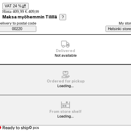
VAT 24 %
Price details
Hinta 409,99 €.
409
,
99
Maksa myöhemmin Tilillä
?
elect order method
elivery to postal code
My sto
Saatavuustiedot
00220
Helsinki store
Delivered
Not available
Ordered for pickup
Loading...
From store shelf
Loading...
Ready to ship
0
pcs