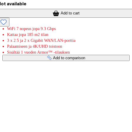
ot available
Add to cart
WiFi 7 nopeus jopa 9.3 Gbps
Kattaa jopa 185 m2 tilan
3 x 2.5 ja 2 x Gigabit WAN/LAN-porttia
Palaamiseen ja 4K/UHD toistoon
Sisältää 1 vuoden Armor™ -tilauksen
Add to comparison
Payment services