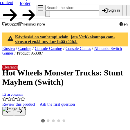
content
footer
Sign in
00220
Helsinki store
en
Käytössäsi on vanhempi selain, jota Verkkokauppa.com-
sivusto ei enää tue. Lue lisää täältä.
Etusivu
/
Gaming
/
Console Gaming
/
Console Games
/
Nintendo Switch
Games
/
Product 953387
Clearance
Hot Wheels Monster Trucks: Stunt
Mayhem (Switch)
Ei arvosanaa
Review this product
Ask the first question
Product images and videos
View product image 2
View product image 3
View product image 4
View product image 5
View product image 1