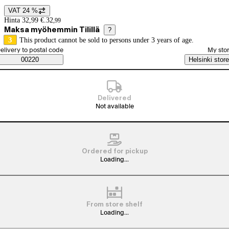
VAT 24 %
Price details
Hinta 32,99 €.
32
,
99
Maksa myöhemmin Tilillä
?
3
This product cannot be sold to persons under 3 years of age.
elect order method
elivery to postal code
My sto
Saatavuustiedot
00220
Helsinki store
Delivered
Not available
Ordered for pickup
Loading...
From store shelf
Loading...