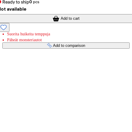
Ready to ship
0
pcs
ot available
Add to cart
Suorita huikeita temppuja
Päheät monsteriautot
Add to comparison
Payment services