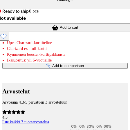
Loading...
Ready to ship
0
pcs
ot available
Add to cart
Upea Charizard-korttiteline
Charizard ex -foil-kortti
Kymmenen booster-korttipakkausta
Ikäsuositus: yli 6-vuotiaille
Add to comparison
Payment services
Arvostelut
Arvosana 4.3/5 perustuen 3 arvosteluun
4,3
Lue kaikki 3 tuotearvostelua
0
%
0
%
33
%
0
%
66
%