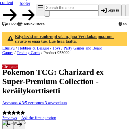
content
footer
Sign in
00220
Helsinki store
en
Käytössäsi on vanhempi selain, jota Verkkokauppa.com-
sivusto ei enää tue. Lue lisää täältä.
Etusivu
/
Hobbies & Leisure
/
Toys
/
Party Games and Board
Games
/
Trading Cards
/
Product 953099
Clearance
Pokemon TCG: Charizard ex
Super-Premium Collection -
keräilykorttisetti
Arvosana 4.3/5 perustuen 3 arvosteluun
3
reviews
Ask the first question
Product images and videos