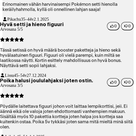
Erinomainen vähän harvinaisempi Pokémon setti hienolla
keräilyhahmolla, kyllä oli onnellinen lahjan saaja!
Pikachu
35–44v
2.1.2025
Hyvä setti ja hieno figuuri
0
0
Arvosana 5/5
Tässä setissä on hyvä määrä booster paketteja ja hieno sekä
hyvälaatuinen figuuri. Figuuri oli vielä parempi, kuin miltä se
laatikossa näytti. Kortin esittely mahdollisuus on hyvä bonus.
Näyttävä setti sopii lahjaksi.
Lissu
45–54v
27.12.2024
Poika halusi joululahjaksi joten ostin.
0
0
Arvosana 3/5
Pöydälle laitettava figuuri johon voit laittaa lempikorttisi, jeii. Ei
äännä eikä ole valoja joten ehdottomasti vanhempien makuun.
Sisältää myös 10 pakettia kortteja joten halpa jos kortteja saa
kuitenkin ostaa. Poika 5v tykkäsi joten sama mitä mieltä minä siitä
olen.