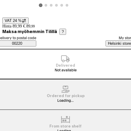
View product image 2
View product image 3
View product image 4
View product image 5
View product image 6
View product image 1
VAT 24 %
Price details
Hinta 89,99 €.
89
,
99
Maksa myöhemmin Tilillä
?
elect order method
elivery to postal code
My sto
Saatavuustiedot
00220
Helsinki store
Delivered
Not available
Ordered for pickup
Loading...
From store shelf