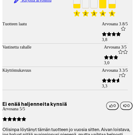
Kirjoita arvostelu
1
2
3
4
5
Tuotteen laatu
Arvosana 3.8/5
3,8
Vastinetta rahalle
Arvosana 3/5
3,0
Käyttömukavuus
Arvosana 3.3/5
3,3
Ei enää haljenneita kynsiä
0
0
Arvosana 5/5
Olisinpa löytänyt tämän tuotteen jo vuosia sitten. Aivan loistava,
jos haluat pitää avainnippusi pienenä, mutta vaihtaa helposti