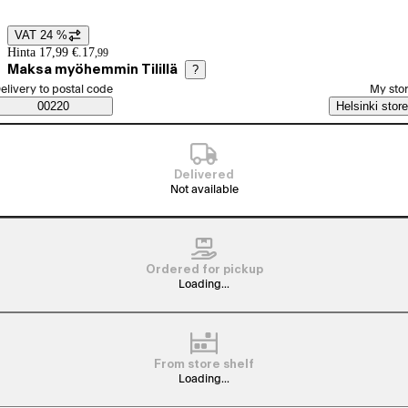
VAT 24 %
Price details
Hinta 17,99 €.
17
,
99
Maksa myöhemmin Tilillä
?
elect order method
elivery to postal code
My sto
Saatavuustiedot
00220
Helsinki store
Delivered
Not available
Ordered for pickup
Loading...
From store shelf
Loading...