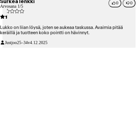
Surkea lenkki
0
0
Arvosana 1/5
Lukko on liian löysä, joten se aukeaa taskussa. Avaimia pitää
keräillä ja tuotteen koko pointti on hävinnyt.
Justjoo
25–34v
4.12.2025