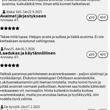
avaimia, kulkulätkiä tms. ilman että kynnet halkeilevat.
Aleksi S
45–54v
22.9.2025
Avaimet järjestykseen
0
0
Arvosana 4/5
Tekee mitä lupaa. Helppo avata ja sulkea ja lisätä avaimia. Ei ole
kertaakaan avautunut vahingossa.
Peso
35–44v
26.2.2026
Laadukas ja käytännöllinen
0
0
Arvosana 4/5
Selkeä parannus perinteiseen avainrenkaaseen - paljon siistimpi ja
tyylikkäämpi. Ehdoton taistelupari Orbitkeyn avainlenkille.
Lukitusmekanismiin piti hieman totutella, mutta toimii hyvin ja
pitää avaimet varmasti paikoillaan. Avaimet saa todella kätevästi
renkaaseen vrt. normaaliin. Hinta kuitenkin todella korkea
avainrenkaaksi, mutta jos arvostaa laatua ja tyylikkyyttä, niin
todella hyvä valinta.
On hyvä
18–24v
27.2.2025