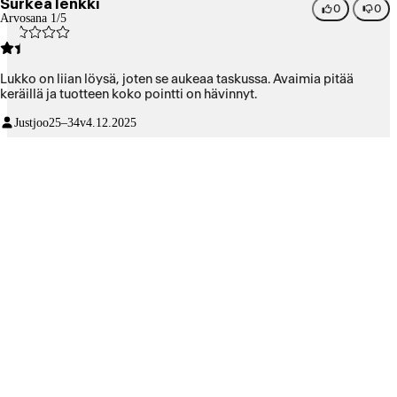
Surkea lenkki
0
0
Arvosana 1/5
Lukko on liian löysä, joten se aukeaa taskussa. Avaimia pitää
keräillä ja tuotteen koko pointti on hävinnyt.
Justjoo
25–34v
4.12.2025