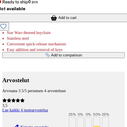
Ready to ship
0
pcs
ot available
Add to cart
Star Wars themed keychain
Stainless steel
Convenient quick-release mechanism
Easy addition and removal of keys
Add to comparison
Payment services
Arvostelut
Arvosana 3.5/5 perustuen 4 arvosteluun
3,5
Lue kaikki 4 tuotearvostelua
25
%
0
%
0
%
50
%
25
%