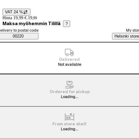
VAT 24 %
Price details
Hinta 19,99 €.
19
,
99
Maksa myöhemmin Tilillä
?
elect order method
elivery to postal code
My sto
Saatavuustiedot
00220
Helsinki store
Delivered
Not available
Ordered for pickup
Loading...
From store shelf
Loading...