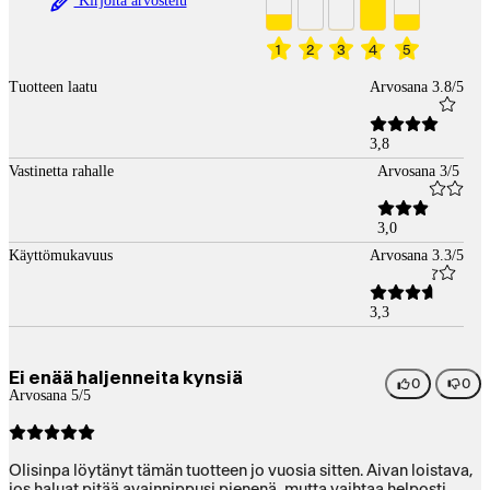
Kirjoita arvostelu
1
2
3
4
5
Tuotteen laatu
Arvosana 3.8/5
3,8
Vastinetta rahalle
Arvosana 3/5
3,0
Käyttömukavuus
Arvosana 3.3/5
3,3
Ei enää haljenneita kynsiä
0
0
Arvosana 5/5
Olisinpa löytänyt tämän tuotteen jo vuosia sitten. Aivan loistava,
jos haluat pitää avainnippusi pienenä, mutta vaihtaa helposti