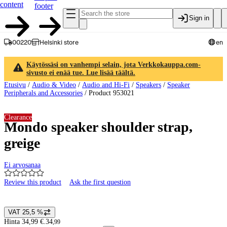
content
footer
Sign in
00220
Helsinki store
en
Käytössäsi on vanhempi selain, jota Verkkokauppa.com-
sivusto ei enää tue. Lue lisää täältä.
Etusivu
/
Audio & Video
/
Audio and Hi-Fi
/
Speakers
/
Speaker
Peripherals and Accessories
/
Product 953021
Clearance
Mondo speaker shoulder strap,
greige
Ei arvosanaa
Review this product
Ask the first question
Product images and videos
VAT 25,5 %
Price details
Hinta 34,99 €.
34
,
99