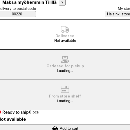
Maksa myöhemmin Tilillä
?
elect order method
elivery to postal code
My sto
Saatavuustiedot
00220
Helsinki store
Delivered
Not available
Ordered for pickup
Loading...
From store shelf
Loading...
Ready to ship
0
pcs
ot available
Add to cart