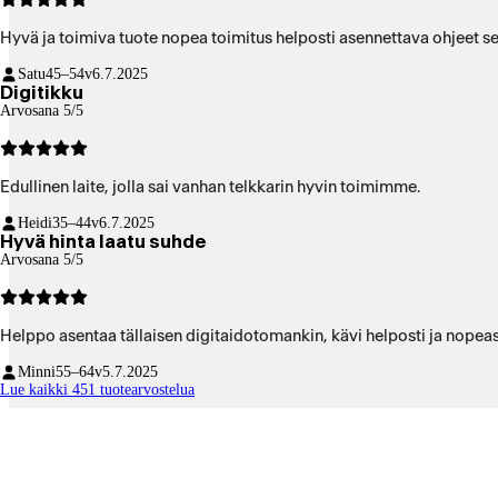
Hyvä ja toimiva tuote nopea toimitus helposti asennettava ohjeet s
Satu
45–54v
6.7.2025
Digitikku
Arvosana 5/5
Edullinen laite, jolla sai vanhan telkkarin hyvin toimimme.
Heidi
35–44v
6.7.2025
Hyvä hinta laatu suhde
Arvosana 5/5
Helppo asentaa tällaisen digitaidotomankin, kävi helposti ja nopeas
Minni
55–64v
5.7.2025
Lue kaikki 451 tuotearvostelua