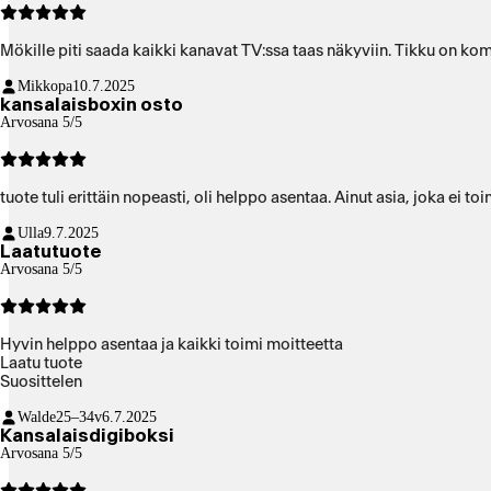
Mökille piti saada kaikki kanavat TV:ssa taas näkyviin. Tikku on kom
Mikkopa
10.7.2025
kansalaisboxin osto
Arvosana 5/5
tuote tuli erittäin nopeasti, oli helppo asentaa. Ainut asia, joka ei 
Ulla
9.7.2025
Laatutuote
Arvosana 5/5
Hyvin helppo asentaa ja kaikki toimi moitteetta
Laatu tuote
Suosittelen
Walde
25–34v
6.7.2025
Kansalaisdigiboksi
Arvosana 5/5