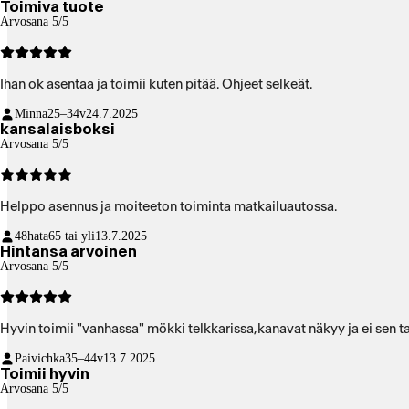
Toimiva tuote
Arvosana 5/5
Ihan ok asentaa ja toimii kuten pitää. Ohjeet selkeät.
Minna
25–34v
24.7.2025
kansalaisboksi
Arvosana 5/5
Helppo asennus ja moiteeton toiminta matkailuautossa.
48hata
65 tai yli
13.7.2025
Hintansa arvoinen
Arvosana 5/5
Hyvin toimii "
Paivichka
35–44v
13.7.2025
Toimii hyvin
Arvosana 5/5