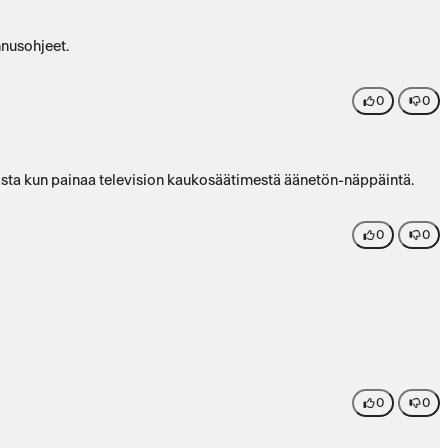
nnusohjeet.
0
0
lee vasta kun painaa television kaukosäätimestä äänetön-näppäintä.
0
0
0
0