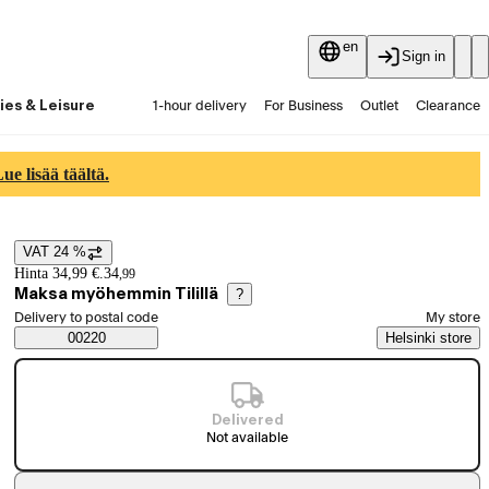
en
Sign in
ies & Leisure
1-hour delivery
For Business
Outlet
Clearance
Guides and articles
Vaihtokauppa
Services
Latest
e lisää täältä.
VAT 24 %
Price details
Hinta 34,99 €.
34
,
99
Maksa myöhemmin Tilillä
?
Select order method
Delivery to postal code
My store
Saatavuustiedot
00220
Helsinki store
Delivered
Not available