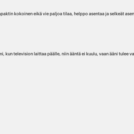
paktin kokoinen eikä vie paljoa tilaa, helppo asentaa ja selkeät ase
toimi, kun television laittaa päälle, niin ääntä ei kuulu, vaan ääni tu