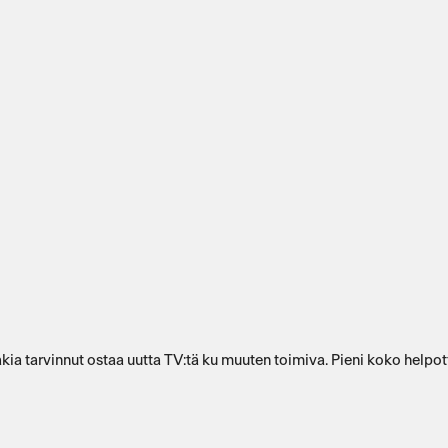
vanhassa" mökki telkkarissa,kanavat näkyy ja ei sen takia tarvinnut ostaa uutta TV:tä ku muuten toim