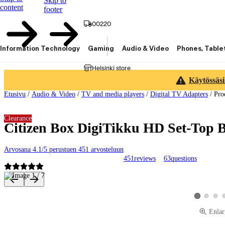
Skip to
content
footer
00220
Information Technology
Gaming
Audio & Video
Phones, Table
Helsinki store
Käytössäsi
Etusivu
/
Audio & Video
/
TV and media players
/
Digital TV Adapters
/
Pro
Clearance
Citizen Box DigiTikku HD Set-Top 
Arvosana 4.1/5 perustuen 451 arvosteluun
451
reviews
63
questions
Product images and videos
View produ
View 
View produc
Enlar