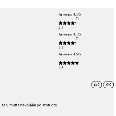
Arvosana 4.1/5
4,1
Arvosana 4.1/5
4,1
Arvosana 4.5/5
4,5
0
0
toisen, mutta näköjään poistotuote.