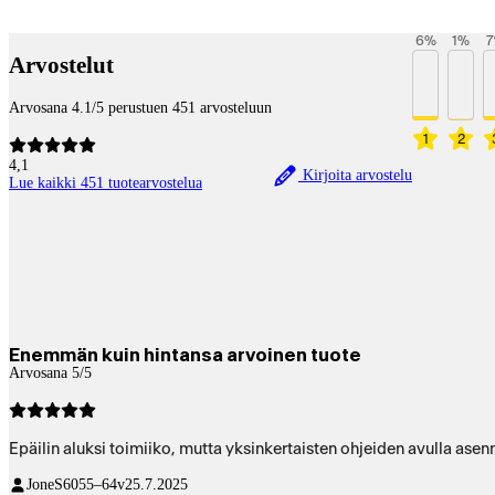
Payment services
6
%
1
%
7
Arvostelut
Arvosana 4.1/5 perustuen 451 arvosteluun
1
2
4,1
Kirjoita arvostelu
Lue kaikki 451 tuotearvostelua
Enemmän kuin hintansa arvoinen tuote
Arvosana 5/5
Epäilin aluksi toimiiko, mutta yksinkertaisten ohjeiden avulla asenn
JoneS60
55–64v
25.7.2025