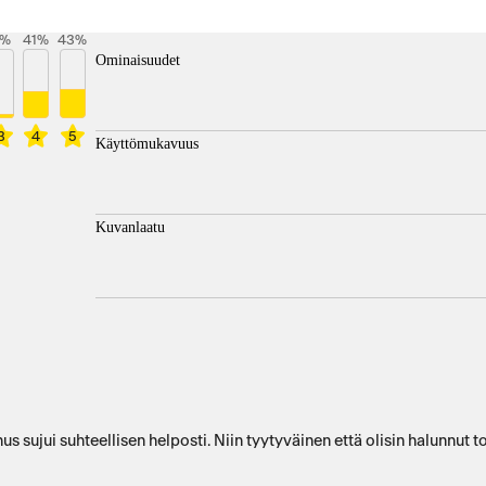
%
41
%
43
%
Ominaisuudet
3
4
5
Käyttömukavuus
Kuvanlaatu
us sujui suhteellisen helposti. Niin tyytyväinen että olisin halunnut 