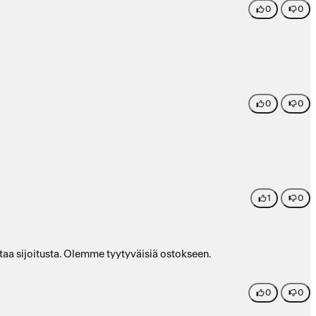
0
0
0
0
1
0
iva. Pieni koko helpottaa sijoitusta. Olemme tyytyväisiä ostokseen.
0
0